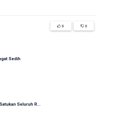
0
0
ngat Sedih
atukan Seluruh R...