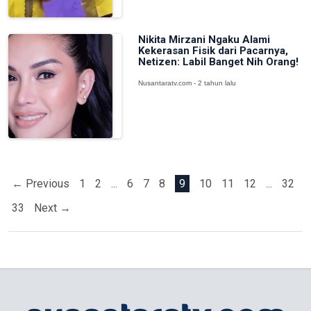
Nikita Mirzani Ngaku Alami
Kekerasan Fisik dari Pacarnya,
Netizen: Labil Banget Nih Orang!
Nusantaratv.com - 2 tahun lalu
← Previous
1
2
...
6
7
8
9
10
11
12
...
32
33
Next →