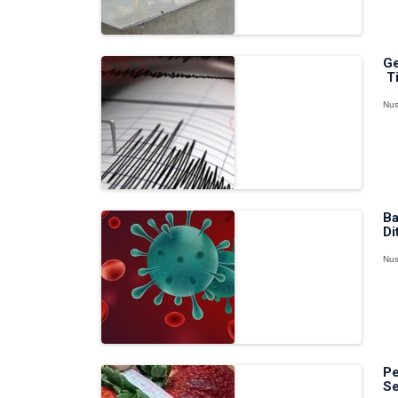
Ge
Ti
Nus
Ba
Di
Nus
Pe
Se