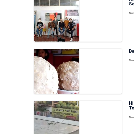
Se
Nus
Ba
Nus
Hi
T
Nus