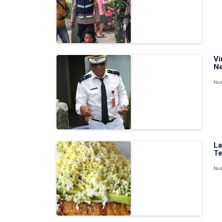
Vi
Ne
Nus
La
Te
Nus