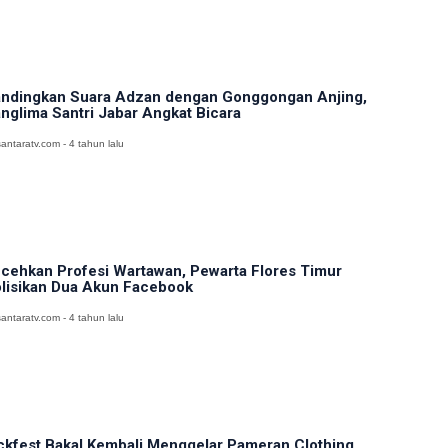
ndingkan Suara Adzan dengan Gonggongan Anjing,
nglima Santri Jabar Angkat Bicara
antaratv.com - 4 tahun lalu
cehkan Profesi Wartawan, Pewarta Flores Timur
lisikan Dua Akun Facebook
antaratv.com - 4 tahun lalu
ckfest Bakal Kembali Menggelar Pameran Clothing