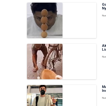
Go
Ny
Nus
Ak
Li
Nus
Ma
In
Nus