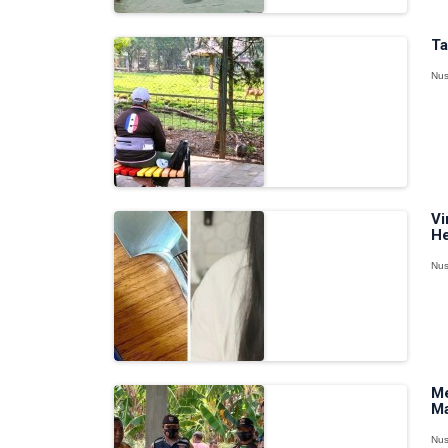
Ta
Nus
Vi
He
Nus
Me
Ma
Nus