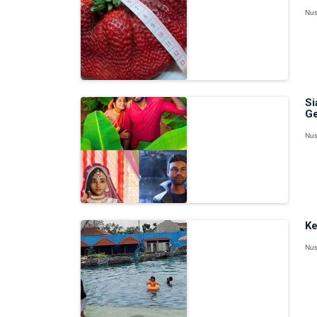
Nus
Si
Ge
Nus
Ke
Nus