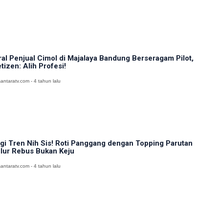
ral Penjual Cimol di Majalaya Bandung Berseragam Pilot,
tizen: Alih Profesi!
antaratv.com - 4 tahun lalu
gi Tren Nih Sis! Roti Panggang dengan Topping Parutan
lur Rebus Bukan Keju
antaratv.com - 4 tahun lalu