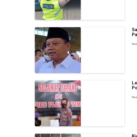
Sa
Pa
Nus
Le
Po
Nus
Ki