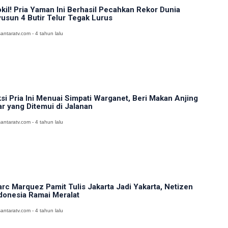
kil! Pria Yaman Ini Berhasil Pecahkan Rekor Dunia
usun 4 Butir Telur Tegak Lurus
antaratv.com - 4 tahun lalu
si Pria Ini Menuai Simpati Warganet, Beri Makan Anjing
ar yang Ditemui di Jalanan
antaratv.com - 4 tahun lalu
rc Marquez Pamit Tulis Jakarta Jadi Yakarta, Netizen
donesia Ramai Meralat
antaratv.com - 4 tahun lalu