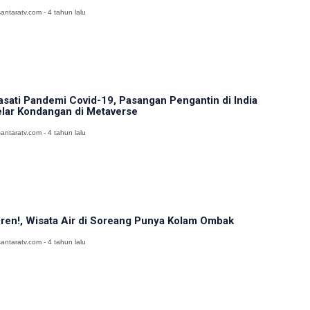
antaratv.com - 4 tahun lalu
asati Pandemi Covid-19, Pasangan Pengantin di India
lar Kondangan di Metaverse
antaratv.com - 4 tahun lalu
ren!, Wisata Air di Soreang Punya Kolam Ombak
antaratv.com - 4 tahun lalu