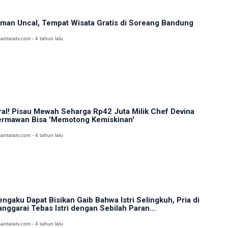
man Uncal, Tempat Wisata Gratis di Soreang Bandung
antaratv.com - 4 tahun lalu
ral! Pisau Mewah Seharga Rp42 Juta Milik Chef Devina
rmawan Bisa 'Memotong Kemiskinan'
antaratv.com - 4 tahun lalu
ngaku Dapat Bisikan Gaib Bahwa Istri Selingkuh, Pria di
nggarai Tebas Istri dengan Sebilah Paran...
antaratv.com - 4 tahun lalu