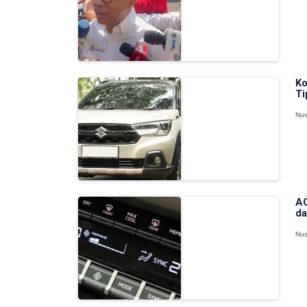
Ko
Ti
Nus
AC
da
Nus