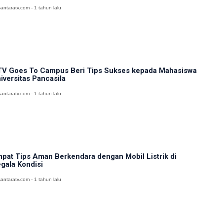
antaratv.com - 1 tahun lalu
V Goes To Campus Beri Tips Sukses kepada Mahasiswa
iversitas Pancasila
antaratv.com - 1 tahun lalu
pat Tips Aman Berkendara dengan Mobil Listrik di
gala Kondisi
antaratv.com - 1 tahun lalu