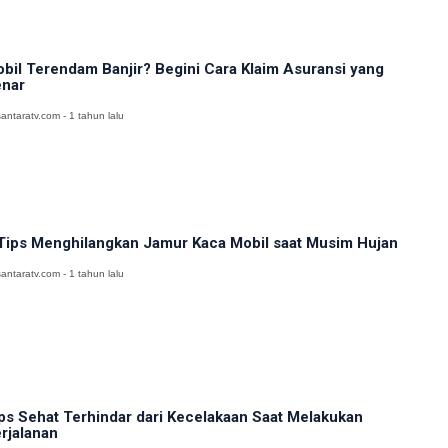
bil Terendam Banjir? Begini Cara Klaim Asuransi yang
nar
antaratv.com - 1 tahun lalu
Tips Menghilangkan Jamur Kaca Mobil saat Musim Hujan
antaratv.com - 1 tahun lalu
ps Sehat Terhindar dari Kecelakaan Saat Melakukan
rjalanan