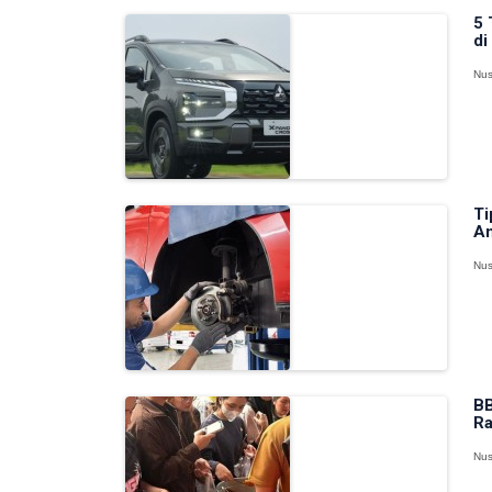
5 
di
Nus
Ti
Am
Nus
BB
R
Nus