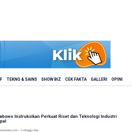
F
TEKNO & SAINS
SHOW BIZ
CEK FAKTA
GALLERI
OPINI
abowo Instruksikan Perkuat Riset dan Teknologi Industri
pal
antaratv.com - 1 minggu lalu