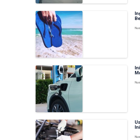
In
Be
Nus
In
Mo
Nus
Us
In
Nus