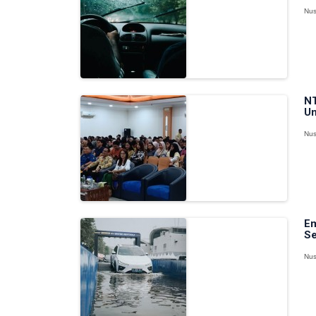
Nus
NT
Un
Nus
Em
Se
Nus