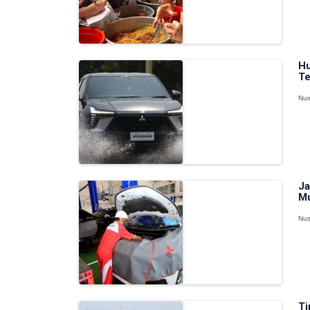
Hu
Te
Nus
Ja
Mu
Nus
Ti