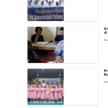
An
di
Nus
Kr
Bu
Nus