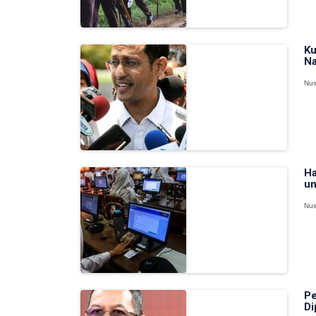
Ku
Na
Nus
Ha
un
Nus
Pe
Di