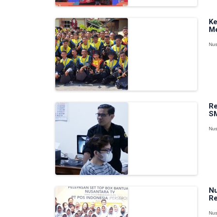
Ke
Me
Nus
Re
SM
Nus
Nu
Re
Nus