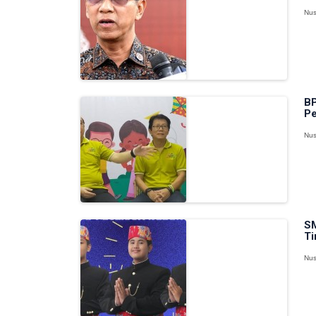
Nus
BP
Pe
Nus
SM
Ti
Nus