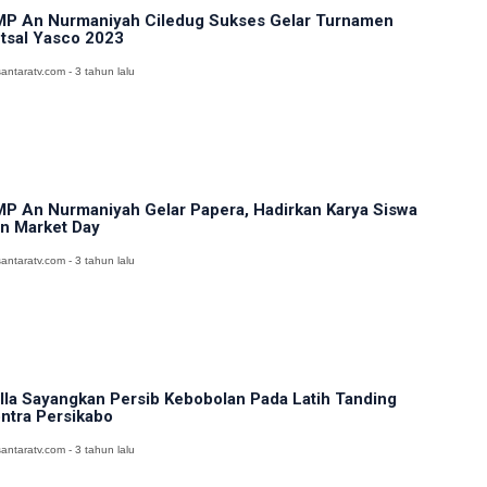
P An Nurmaniyah Ciledug Sukses Gelar Turnamen
tsal Yasco 2023
antaratv.com - 3 tahun lalu
P An Nurmaniyah Gelar Papera, Hadirkan Karya Siswa
n Market Day
antaratv.com - 3 tahun lalu
lla Sayangkan Persib Kebobolan Pada Latih Tanding
ntra Persikabo
antaratv.com - 3 tahun lalu