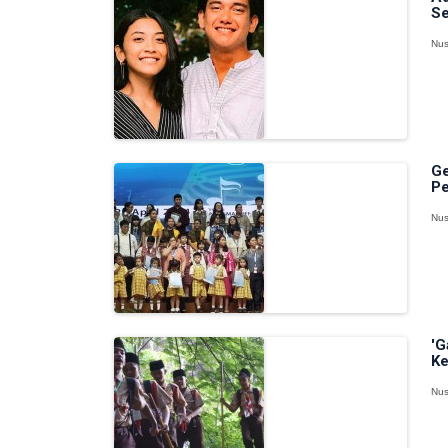
Se
Nus
Ge
Pe
Nus
'G
Ke
Nus