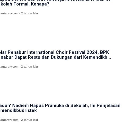
kolah Formal, Kenapa?
antaratv.com - 2 tahun lalu
lar Penabur International Choir Festival 2024, BPK
nabur Dapat Restu dan Dukungan dari Kemendikb...
antaratv.com - 2 tahun lalu
aduh' Nadiem Hapus Pramuka di Sekolah, Ini Penjelasan
mendikbudristek
antaratv.com - 2 tahun lalu