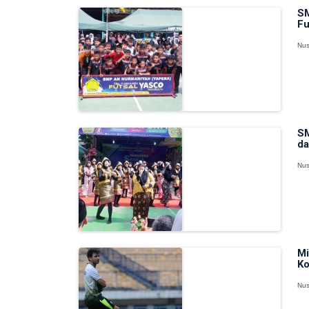
SM
Fu
Nus
SM
da
Nus
Mi
Ko
Nus