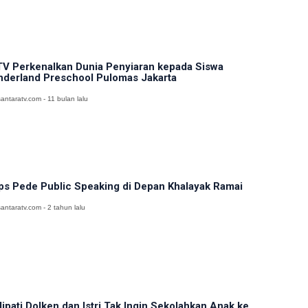
V Perkenalkan Dunia Penyiaran kepada Siswa
nderland Preschool Pulomas Jakarta
antaratv.com - 11 bulan lalu
ps Pede Public Speaking di Depan Khalayak Ramai
antaratv.com - 2 tahun lalu
ipati Dolken dan Istri Tak Ingin Sekolahkan Anak ke