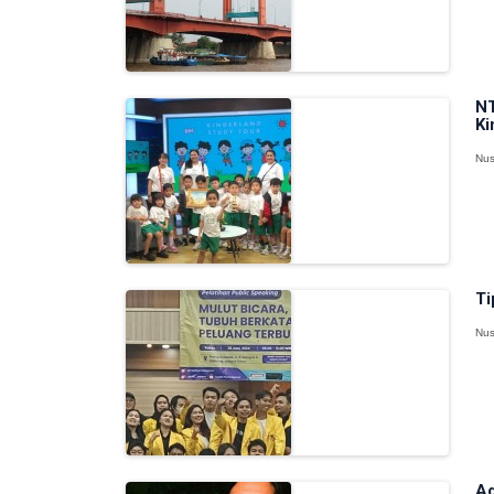
NT
Ki
Nus
Ti
Nus
Ad