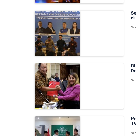
Se
di
Nus
BU
De
Nus
Pe
TV
Nus