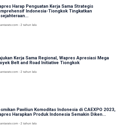
pres Harap Penguatan Kerja Sama Strategis
mprehensif Indonesia-Tiongkok Tingkatkan
sejahteraan...
antaratv.com - 2 tahun lalu
jukan Kerja Sama Regional, Wapres Apresiasi Mega
oyek Belt and Road Initiative Tiongkok
antaratv.com - 2 tahun lalu
smikan Paviliun Komoditas Indonesia di CAEXPO 2023,
pres Harapkan Produk Indonesia Semakin Diken...
antaratv.com - 2 tahun lalu