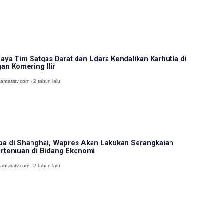
aya Tim Satgas Darat dan Udara Kendalikan Karhutla di
an Komering Ilir
antaratv.com - 2 tahun lalu
ba di Shanghai, Wapres Akan Lakukan Serangkaian
rtemuan di Bidang Ekonomi
antaratv.com - 2 tahun lalu