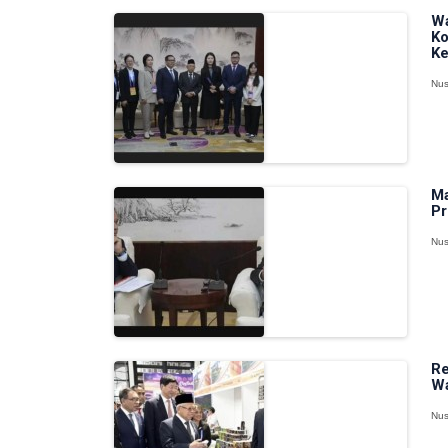
Wa
Ko
Ke
Nus
Ma
Pr
Nus
Re
Wa
Nus