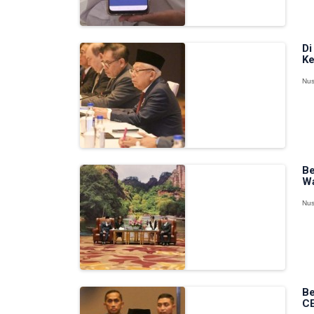
Di
Ke
Nus
Be
Wa
Nus
Be
CE