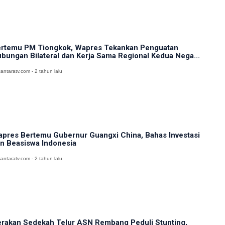
rtemu PM Tiongkok, Wapres Tekankan Penguatan
bungan Bilateral dan Kerja Sama Regional Kedua Nega...
antaratv.com - 2 tahun lalu
pres Bertemu Gubernur Guangxi China, Bahas Investasi
n Beasiswa Indonesia
antaratv.com - 2 tahun lalu
rakan Sedekah Telur ASN Rembang Peduli Stunting,