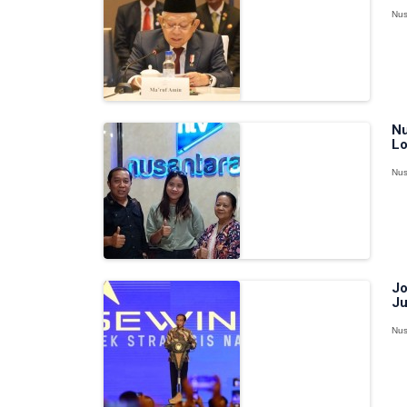
Nus
Nu
Lo
Nus
Jo
Ju
Nus