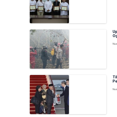
Up
Og
Nus
Ti
Pe
Nus