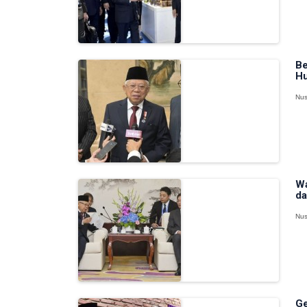
Be
Hu
Nus
Wa
da
Nus
Ge