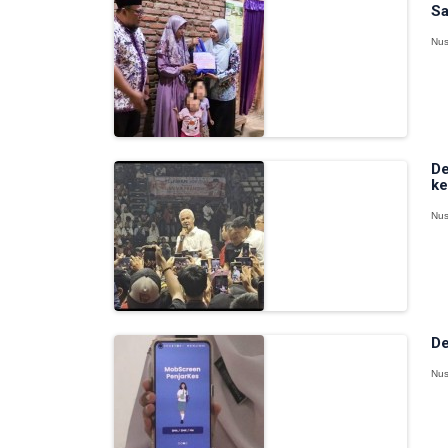
Sa
Nus
De
ke
Nus
De
Nus