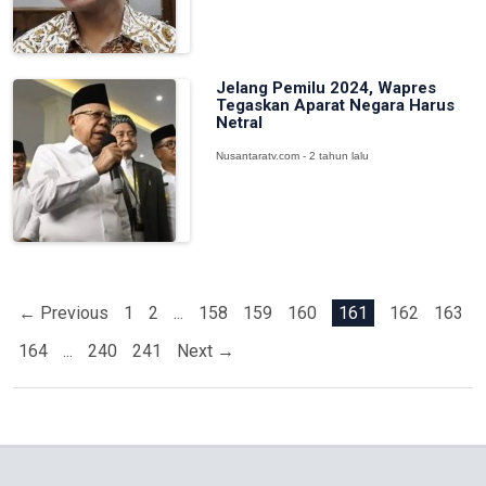
Jelang Pemilu 2024, Wapres
Tegaskan Aparat Negara Harus
Netral
Nusantaratv.com - 2 tahun lalu
← Previous
1
2
...
158
159
160
161
162
163
164
...
240
241
Next →