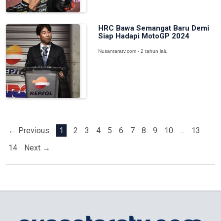
HRC Bawa Semangat Baru Demi
Siap Hadapi MotoGP 2024
Nusantaratv.com - 2 tahun lalu
← Previous
1
2
3
4
5
6
7
8
9
10
...
13
14
Next →