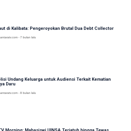
ut di Kalibata: Pengeroyokan Brutal Dua Debt Collector
antaratv.com - 7 bulan lalu
lisi Undang Keluarga untuk Audiensi Terkait Kematian
ya Daru
antaratv.com - 8 bulan lalu
V Morning: Mahasiswi UINSA Terjatuh hingga Tewas