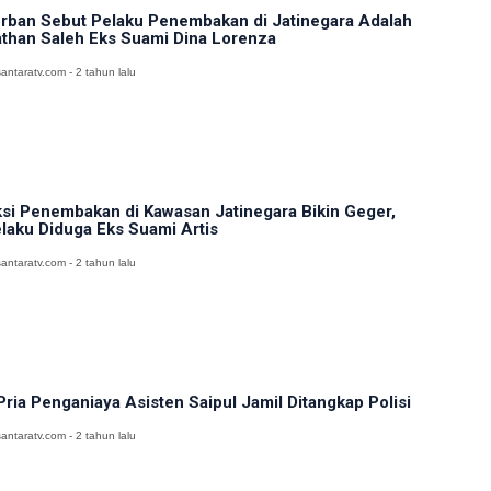
rban Sebut Pelaku Penembakan di Jatinegara Adalah
than Saleh Eks Suami Dina Lorenza
antaratv.com - 2 tahun lalu
si Penembakan di Kawasan Jatinegara Bikin Geger,
laku Diduga Eks Suami Artis
antaratv.com - 2 tahun lalu
Pria Penganiaya Asisten Saipul Jamil Ditangkap Polisi
antaratv.com - 2 tahun lalu