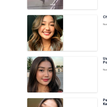
Ch
Nus
Us
Po
Nus
Pe
Ka