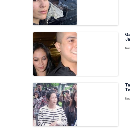
Ga
Ja
Nus
Ta
Te
Nus