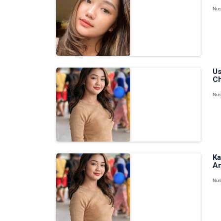
Nus
Us
Ch
Nus
Ka
An
Nus