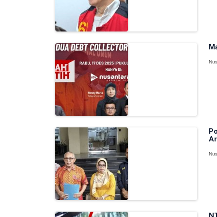
Ma
Nus
Po
Ar
Nus
NT