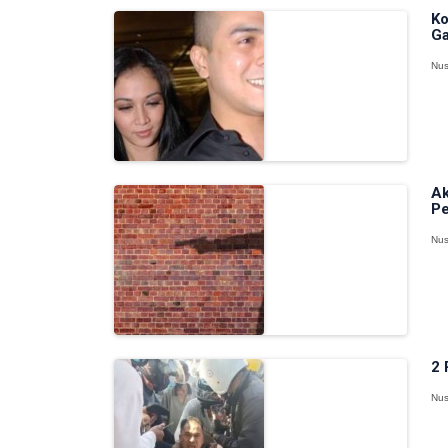
Ko
Ga
Nus
Ak
Pe
Nus
2 
Nus