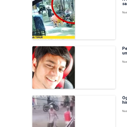
sa
Nus
Pe
un
Nus
Og
hi
Nus