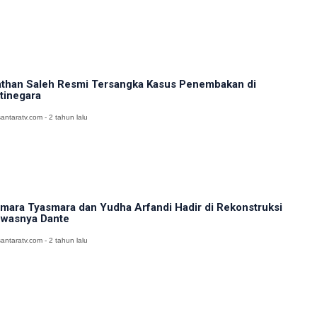
than Saleh Resmi Tersangka Kasus Penembakan di
tinegara
antaratv.com - 2 tahun lalu
mara Tyasmara dan Yudha Arfandi Hadir di Rekonstruksi
wasnya Dante
antaratv.com - 2 tahun lalu