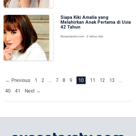
Siapa Kiki Amalia yang
Melahirkan Anak Pertama di Usia
42 Tahun
Nusantaratv.com - 2 tahun lalu
← Previous
1
2
...
7
8
9
10
11
12
13
...
40
41
Next →