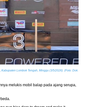
t, Kabupaten Lombok Tengah, Minggu (3/5/2026). (Foto: Dok.
umnya melukis mobil balap pada ajang serupa,
rbeda.