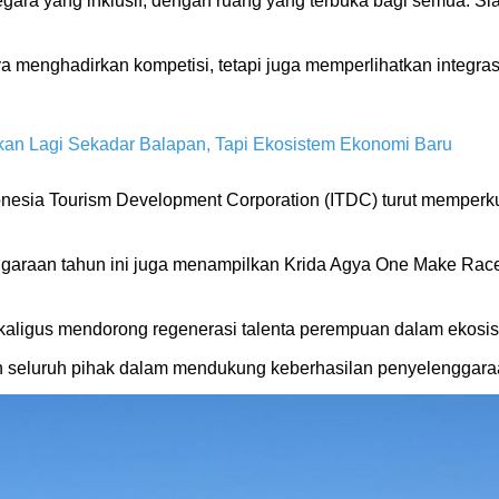
ara yang inklusif, dengan ruang yang terbuka bagi semua. Sia
ya menghadirkan kompetisi, tetapi juga memperlihatkan integrasi
ukan Lagi Sekadar Balapan, Tapi Ekosistem Ekonomi Baru
sia Tourism Development Corporation (ITDC) turut memperkua
ggaraan tahun ini juga menampilkan Krida Agya One Make Rac
aligus mendorong regenerasi talenta perempuan dalam ekosist
n seluruh pihak dalam mendukung keberhasilan penyelenggara