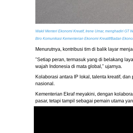
Wakil Menteri Ekonomi Kreatif, Irene Umar, menghadiri GT 
Biro Komunikasi Kementerian Ekonomi Kreatif/Badan Ekonom
Menurutnya, kontribusi tim di balik layar men
"Setiap peran, termasuk yang di belakang laya
wajah Indonesia di mata global," ujarnya.
Kolaborasi antara IP lokal, talenta kreatif, da
nasional.
Kementerian Ekraf meyakini, dengan kolaboras
pasar, tetapi tampil sebagai pemain utama yan