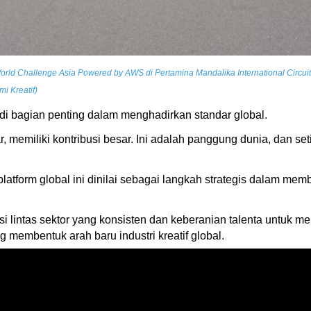
World Challenge Asia Powered by AWS di Pertamina Mandalika International Circui
i Kreatif)
jadi bagian penting dalam menghadirkan standar global.
r, memiliki kontribusi besar. Ini adalah panggung dunia, dan se
n platform global ini dinilai sebagai langkah strategis dalam mem
i lintas sektor yang konsisten dan keberanian talenta untuk m
g membentuk arah baru industri kreatif global.