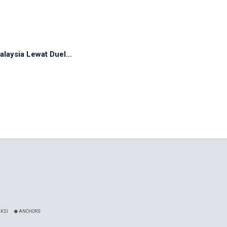
laysia Lewat Duel...
KSI
ANCHORS