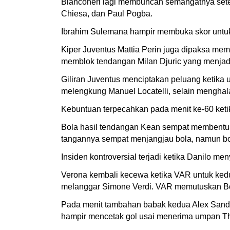
Bianconeri lagi membuncah semangatnya sete
Chiesa, dan Paul Pogba.
Ibrahim Sulemana hampir membuka skor untuk 
Kiper Juventus Mattia Perin juga dipaksa m
memblok tendangan Milan Djuric yang menjadi
Giliran Juventus menciptakan peluang ketika
melengkung Manuel Locatelli, selain menghal
Kebuntuan terpecahkan pada menit ke-60 keti
Bola hasil tendangan Kean sempat membentu
tangannya sempat menjangjau bola, namun b
Insiden kontroversial terjadi ketika Danilo m
Verona kembali kecewa ketika VAR untuk kedua
melanggar Simone Verdi. VAR memutuskan Bon
Pada menit tambahan babak kedua Alex Sandr
hampir mencetak gol usai menerima umpan Thom