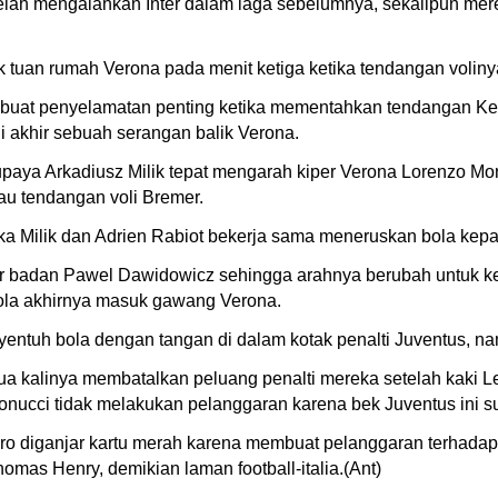
lah mengalahkan Inter dalam laga sebelumnya, sekalipun mer
tuan rumah Verona pada menit ketiga ketika tendangan voliny
embuat penyelamatan penting ketika mementahkan tendangan Ke
 akhir sebuah serangan balik Verona.
 upaya Arkadiusz Milik tepat mengarah kiper Verona Lorenzo 
au tendangan voli Bremer.
ka Milik dan Adrien Rabiot bekerja sama meneruskan bola kep
r badan Pawel Dawidowicz sehingga arahnya berubah untuk 
ola akhirnya masuk gawang Verona.
enyentuh bola dengan tangan di dalam kotak penalti Juventus, 
 kalinya membatalkan peluang penalti mereka setelah kaki Le
ucci tidak melakukan pelanggaran karena bek Juventus ini su
o diganjar kartu merah karena membuat pelanggaran terhadap
as Henry, demikian laman football-italia.(Ant)