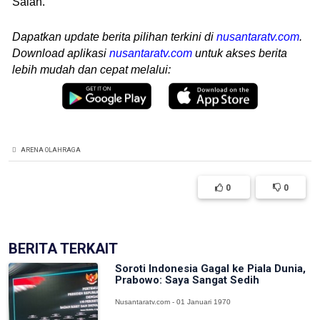
Salah.
Dapatkan update berita pilihan terkini di
nusantaratv.com
.
Download aplikasi
nusantaratv.com
untuk akses berita
lebih mudah dan cepat melalui:
ARENA OLAHRAGA
0
0
BERITA TERKAIT
Soroti Indonesia Gagal ke Piala Dunia,
Prabowo: Saya Sangat Sedih
Nusantaratv.com - 01 Januari 1970