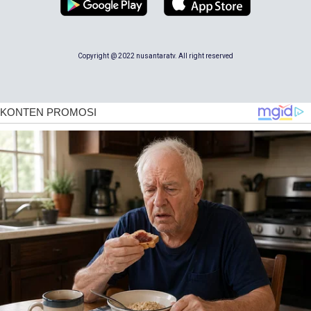
Copyright @ 2022 nusantaratv. All right reserved