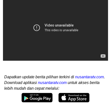
Dapatkan update berita pilihan terkini di
nusantaratv.com
.
Download aplikasi
nusantaratv.com
untuk akses berita
lebih mudah dan cepat melalui: