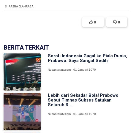
ARENA OLAHRAGA
0
0
BERITA TERKAIT
Soroti Indonesia Gagal ke Piala Dunia,
Prabowo: Saya Sangat Sedih
Nusantaratv.com - 01 Januari 1970
Lebih dari Sekadar Bola! Prabowo
Sebut Timnas Sukses Satukan
Seluruh R...
Nusantaratv.com - 01 Januari 1970