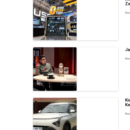
Ze
Nus
Ja
Nus
Ki
Ke
Nus