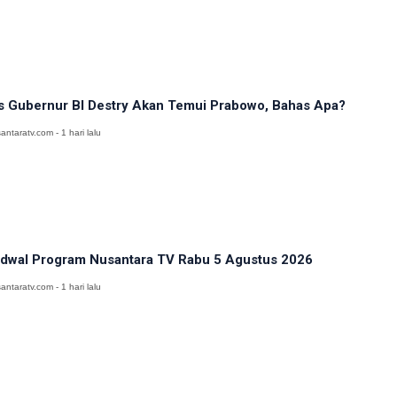
s Gubernur BI Destry Akan Temui Prabowo, Bahas Apa?
antaratv.com - 1 hari lalu
dwal Program Nusantara TV Rabu 5 Agustus 2026
antaratv.com - 1 hari lalu