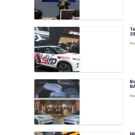
Te
20
Nus
Bo
BA
Nus
Mi