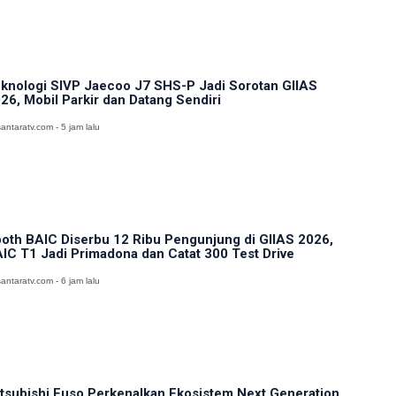
knologi SIVP Jaecoo J7 SHS-P Jadi Sorotan GIIAS
26, Mobil Parkir dan Datang Sendiri
antaratv.com - 5 jam lalu
oth BAIC Diserbu 12 Ribu Pengunjung di GIIAS 2026,
IC T1 Jadi Primadona dan Catat 300 Test Drive
antaratv.com - 6 jam lalu
tsubishi Fuso Perkenalkan Ekosistem Next Generation