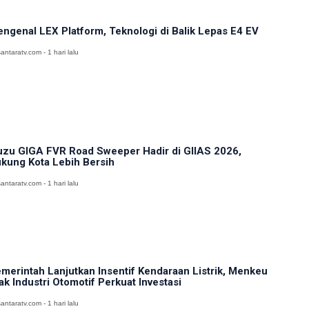
ngenal LEX Platform, Teknologi di Balik Lepas E4 EV
antaratv.com - 1 hari lalu
uzu GIGA FVR Road Sweeper Hadir di GIIAS 2026,
kung Kota Lebih Bersih
antaratv.com - 1 hari lalu
merintah Lanjutkan Insentif Kendaraan Listrik, Menkeu
ak Industri Otomotif Perkuat Investasi
antaratv.com - 1 hari lalu