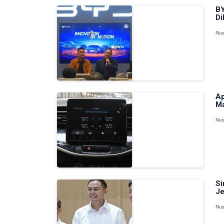
BY
Di
Nus
Ap
Ma
Nus
Si
Je
Nus