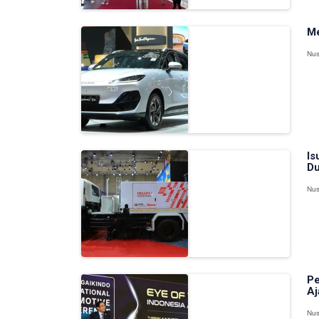
Me
Nus
Is
Du
Nus
Pe
Aj
Nus