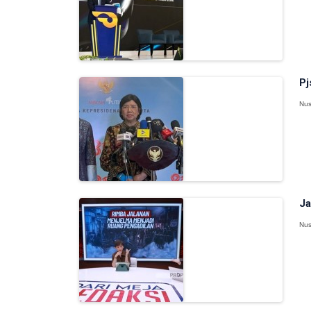
Pj
Nus
Ja
Nus