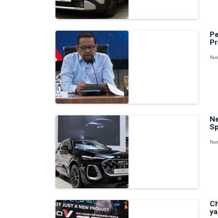
Pe
Pr
Nus
Ne
Sp
Nus
Ch
ya