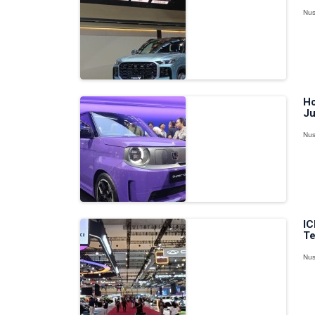
Nus
Ho
Ju
Nus
IC
Te
Nus