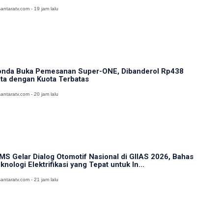
antaratv.com - 19 jam lalu
nda Buka Pemesanan Super-ONE, Dibanderol Rp438
ta dengan Kuota Terbatas
antaratv.com - 20 jam lalu
MS Gelar Dialog Otomotif Nasional di GIIAS 2026, Bahas
knologi Elektrifikasi yang Tepat untuk In...
antaratv.com - 21 jam lalu