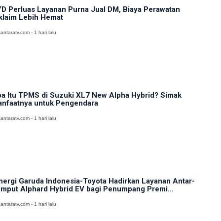
D Perluas Layanan Purna Jual DM, Biaya Perawatan
klaim Lebih Hemat
antaratv.com - 1 hari lalu
a Itu TPMS di Suzuki XL7 New Alpha Hybrid? Simak
nfaatnya untuk Pengendara
antaratv.com - 1 hari lalu
nergi Garuda Indonesia-Toyota Hadirkan Layanan Antar-
mput Alphard Hybrid EV bagi Penumpang Premi...
antaratv.com - 1 hari lalu