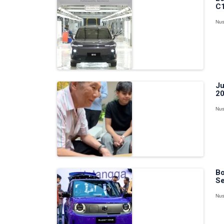
C1
Nus
Ju
20
Nus
Bo
Se
Nus