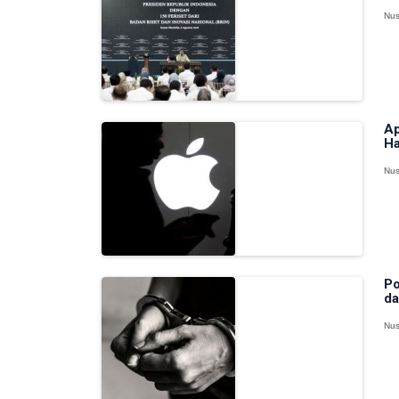
Nus
Ap
Ha
Nus
Po
da
Nus