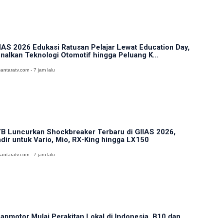
IAS 2026 Edukasi Ratusan Pelajar Lewat Education Day,
nalkan Teknologi Otomotif hingga Peluang K...
antaratv.com - 7 jam lalu
B Luncurkan Shockbreaker Terbaru di GIIAS 2026,
dir untuk Vario, Mio, RX-King hingga LX150
antaratv.com - 7 jam lalu
apmotor Mulai Perakitan Lokal di Indonesia, B10 dan