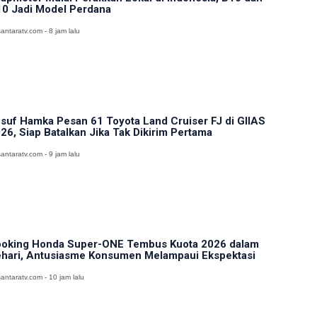
0 Jadi Model Perdana
antaratv.com - 8 jam lalu
suf Hamka Pesan 61 Toyota Land Cruiser FJ di GIIAS
26, Siap Batalkan Jika Tak Dikirim Pertama
antaratv.com - 9 jam lalu
oking Honda Super-ONE Tembus Kuota 2026 dalam
hari, Antusiasme Konsumen Melampaui Ekspektasi
antaratv.com - 10 jam lalu