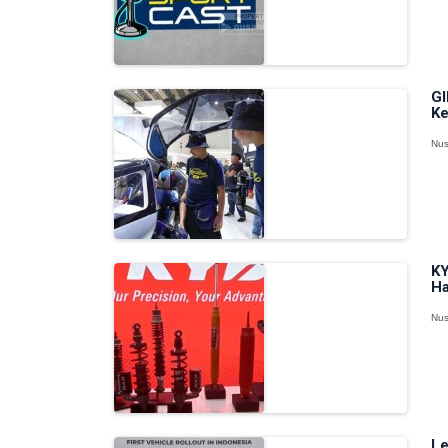
GI
Ke
Nus
KY
Ha
Nus
Le