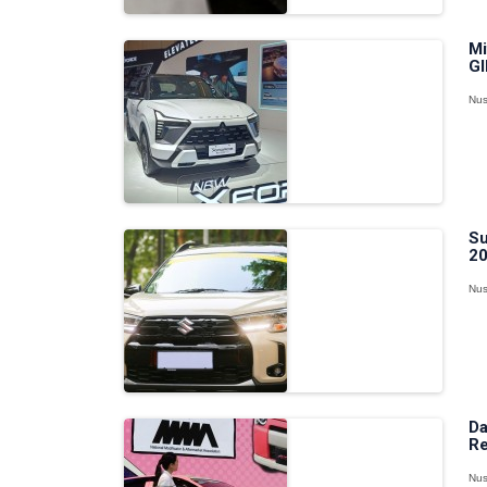
Mi
GI
Nus
Su
20
Nus
Da
Re
Nus