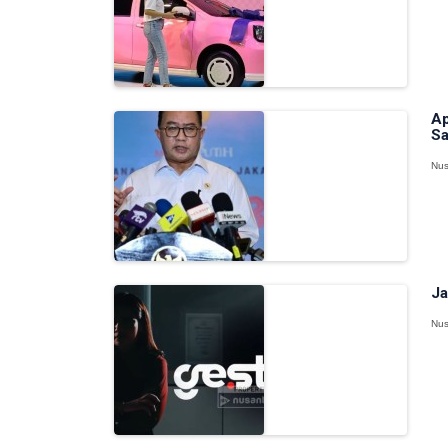
Ap
Sa
Nus
Ja
Nus