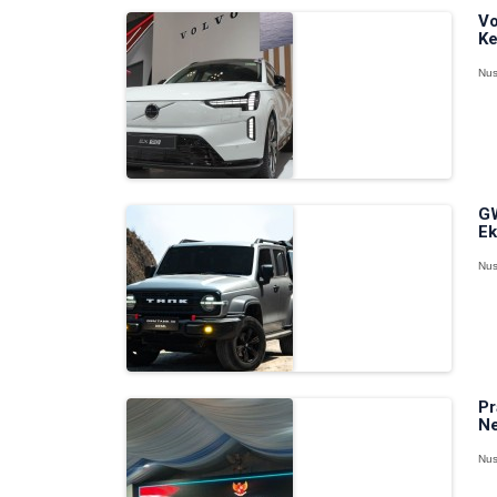
Vo
Ke
Nus
GW
Ek
Nus
Pr
Ne
Nus