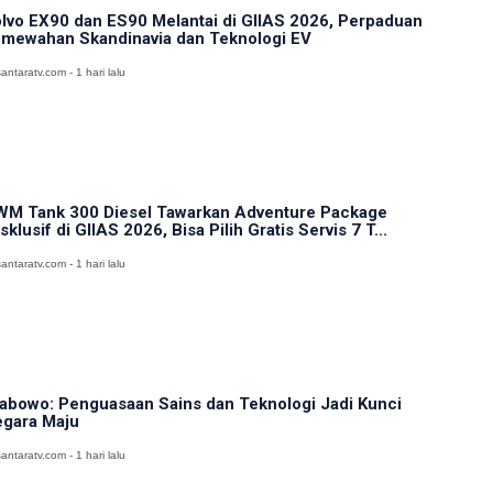
lvo EX90 dan ES90 Melantai di GIIAS 2026, Perpaduan
mewahan Skandinavia dan Teknologi EV
antaratv.com - 1 hari lalu
M Tank 300 Diesel Tawarkan Adventure Package
sklusif di GIIAS 2026, Bisa Pilih Gratis Servis 7 T...
antaratv.com - 1 hari lalu
abowo: Penguasaan Sains dan Teknologi Jadi Kunci
gara Maju
antaratv.com - 1 hari lalu