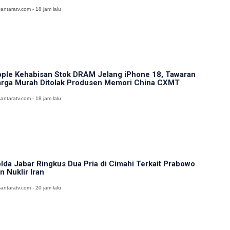
antaratv.com - 18 jam lalu
ple Kehabisan Stok DRAM Jelang iPhone 18, Tawaran
rga Murah Ditolak Produsen Memori China CXMT
antaratv.com - 18 jam lalu
lda Jabar Ringkus Dua Pria di Cimahi Terkait Prabowo
n Nuklir Iran
antaratv.com - 20 jam lalu