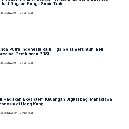
rkait Dugaan Pungli Sopir Truk
antaratv.com - 2 hari lalu
nda Putra Indonesia Raih Tiga Gelar Beruntun, BNI
resiasi Pembinaan PBSI
antaratv.com - 2 hari lalu
I Hadirkan Ekosistem Keuangan Digital bagi Mahasiswa
donesia di Hong Kong
antaratv.com - 3 hari lalu