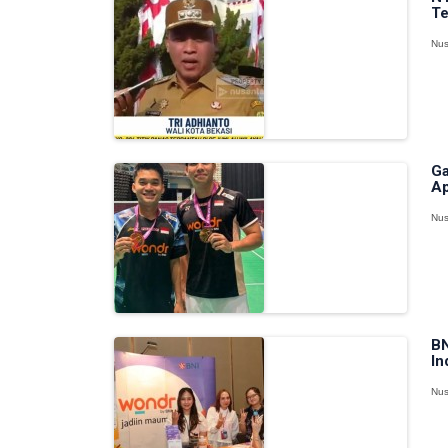
Te
Nus
Ga
Ap
Nus
BN
In
Nus