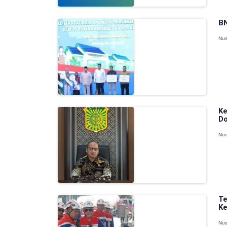
BN
Nus
Ke
D
Nus
Te
Ke
Nus