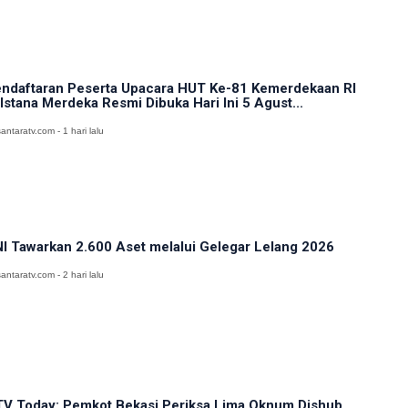
ndaftaran Peserta Upacara HUT Ke-81 Kemerdekaan RI
 Istana Merdeka Resmi Dibuka Hari Ini 5 Agust...
antaratv.com - 1 hari lalu
I Tawarkan 2.600 Aset melalui Gelegar Lelang 2026
antaratv.com - 2 hari lalu
V Today: Pemkot Bekasi Periksa Lima Oknum Dishub