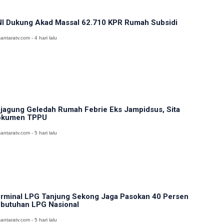
I Dukung Akad Massal 62.710 KPR Rumah Subsidi
antaratv.com - 4 hari lalu
jagung Geledah Rumah Febrie Eks Jampidsus, Sita
okumen TPPU
antaratv.com - 5 hari lalu
rminal LPG Tanjung Sekong Jaga Pasokan 40 Persen
butuhan LPG Nasional
antaratv.com - 5 hari lalu