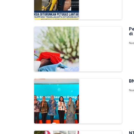
Pe
di
Nus
BN
Nus
NT