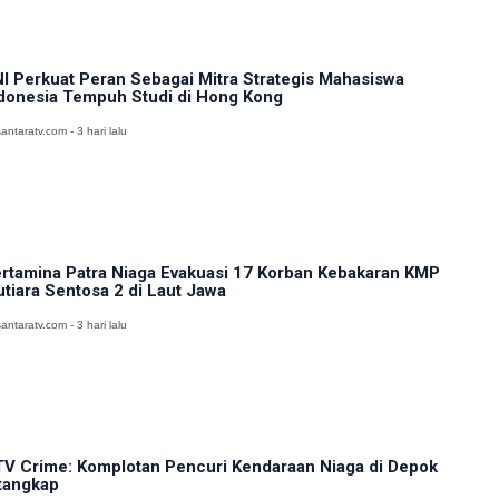
I Perkuat Peran Sebagai Mitra Strategis Mahasiswa
donesia Tempuh Studi di Hong Kong
antaratv.com - 3 hari lalu
rtamina Patra Niaga Evakuasi 17 Korban Kebakaran KMP
tiara Sentosa 2 di Laut Jawa
antaratv.com - 3 hari lalu
V Crime: Komplotan Pencuri Kendaraan Niaga di Depok
tangkap