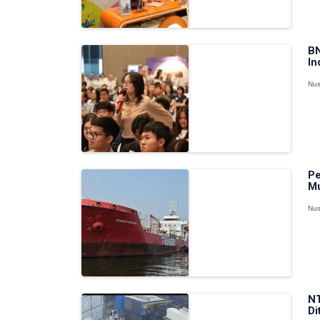
BN
In
Nus
Pe
Mu
Nus
NT
Di