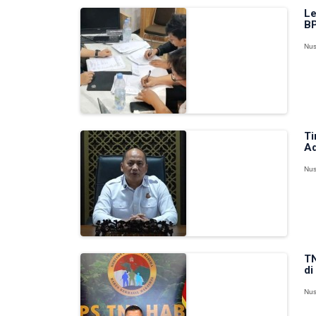
Le
BP
Nus
Ti
Ad
Nus
TN
di
Nus