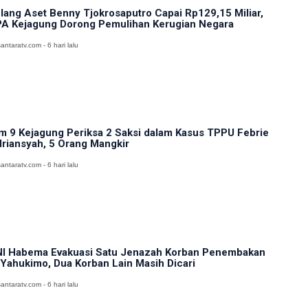
lang Aset Benny Tjokrosaputro Capai Rp129,15 Miliar,
A Kejagung Dorong Pemulihan Kerugian Negara
antaratv.com - 6 hari lalu
m 9 Kejagung Periksa 2 Saksi dalam Kasus TPPU Febrie
riansyah, 5 Orang Mangkir
antaratv.com - 6 hari lalu
I Habema Evakuasi Satu Jenazah Korban Penembakan
 Yahukimo, Dua Korban Lain Masih Dicari
antaratv.com - 6 hari lalu