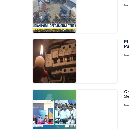
Nus
PL
Pa
Nus
Ce
Se
Nus