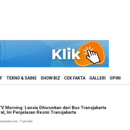
F
TEKNO & SAINS
SHOW BIZ
CEK FAKTA
GALLERI
OPINI
V Morning: Lansia Diturunkan dari Bus Transjakarta
ral, Ini Penjelasan Resmi Transjakarta
antaratv.com - 7 jam lalu