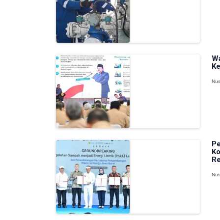
Wa
Ke
Nus
Pe
Ko
Re
Nus