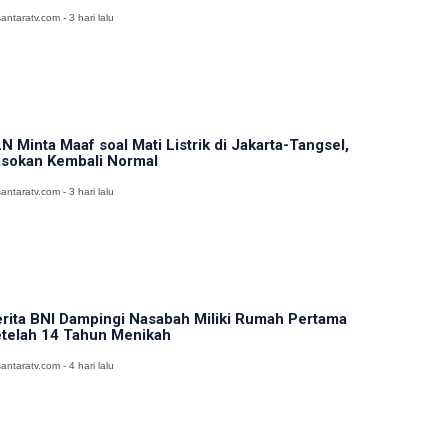
antaratv.com - 3 hari lalu
N Minta Maaf soal Mati Listrik di Jakarta-Tangsel,
sokan Kembali Normal
antaratv.com - 3 hari lalu
rita BNI Dampingi Nasabah Miliki Rumah Pertama
telah 14 Tahun Menikah
antaratv.com - 4 hari lalu