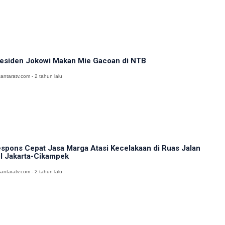
esiden Jokowi Makan Mie Gacoan di NTB
antaratv.com - 2 tahun lalu
spons Cepat Jasa Marga Atasi Kecelakaan di Ruas Jalan
l Jakarta-Cikampek
antaratv.com - 2 tahun lalu