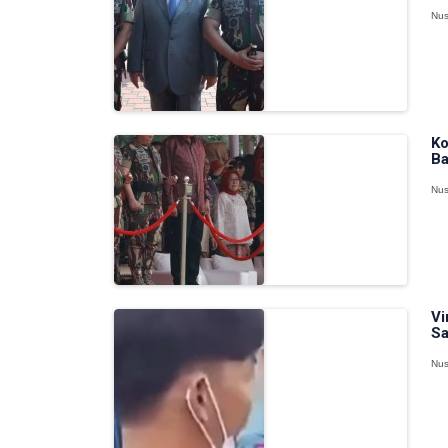
Nus
Ko
Ba
Nus
Vi
Sa
Nus