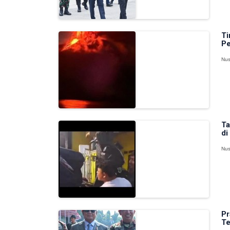
Ti
Pe
Nus
Ta
di
Nus
Pr
Te