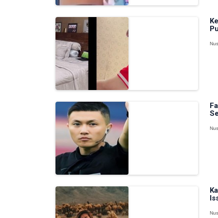
Ke
Pu
Nus
Fa
Se
Nus
Ka
Is
Nus