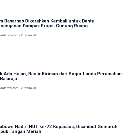
m Basarnas Dikerahkan Kembali untuk Bantu
nanganan Dampak Erupsi Gunung Ruang
antaratv.com - 2 tahun lalu
k Ada Hujan, Banjir Kiriman dari Bogor Landa Perumahan
 Balaraja
antaratv.com - 2 tahun lalu
abowo Hadiri HUT ke-72 Kopassus, Disambut Gemuruh
puk Tangan Meriah