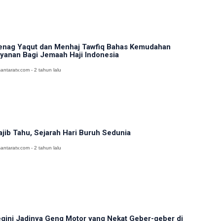
nag Yaqut dan Menhaj Tawfiq Bahas Kemudahan
yanan Bagi Jemaah Haji Indonesia
antaratv.com - 2 tahun lalu
jib Tahu, Sejarah Hari Buruh Sedunia
antaratv.com - 2 tahun lalu
gini Jadinya Geng Motor yang Nekat Geber-geber di