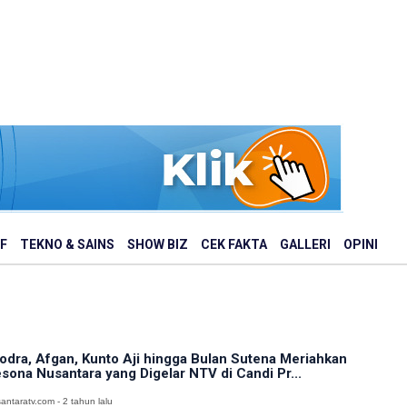
F
TEKNO & SAINS
SHOW BIZ
CEK FAKTA
GALLERI
OPINI
odra, Afgan, Kunto Aji hingga Bulan Sutena Meriahkan
sona Nusantara yang Digelar NTV di Candi Pr...
antaratv.com - 2 tahun lalu