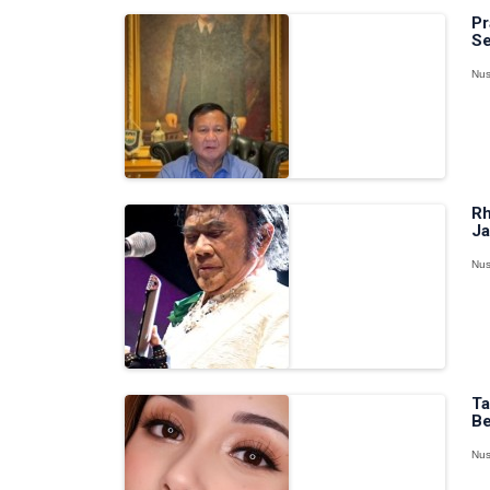
Pr
Se
Nus
Rh
Ja
Nus
Ta
Be
Nus