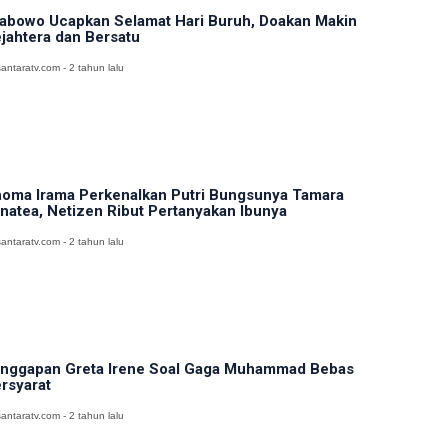
abowo Ucapkan Selamat Hari Buruh, Doakan Makin
jahtera dan Bersatu
antaratv.com - 2 tahun lalu
oma Irama Perkenalkan Putri Bungsunya Tamara
natea, Netizen Ribut Pertanyakan Ibunya
antaratv.com - 2 tahun lalu
nggapan Greta Irene Soal Gaga Muhammad Bebas
rsyarat
antaratv.com - 2 tahun lalu