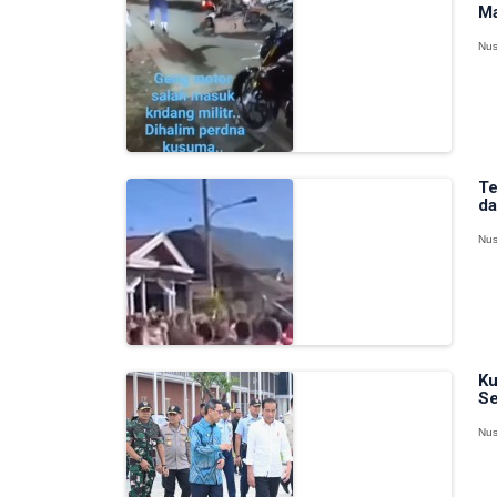
Ma
Nus
Te
da
Nus
Ku
Se
Nus