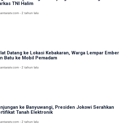
rkas TNI Halim
antaratv.com - 2 tahun lalu
lat Datang ke Lokasi Kebakaran, Warga Lempar Ember
n Batu ke Mobil Pemadam
antaratv.com - 2 tahun lalu
njungan ke Banyuwangi, Presiden Jokowi Serahkan
rtifikat Tanah Elektronik
antaratv.com - 2 tahun lalu