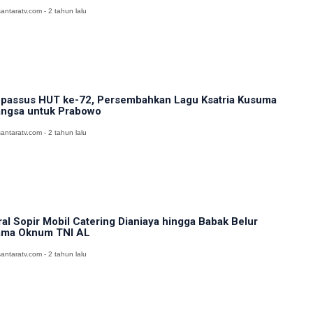
antaratv.com - 2 tahun lalu
passus HUT ke-72, Persembahkan Lagu Ksatria Kusuma
ngsa untuk Prabowo
antaratv.com - 2 tahun lalu
ral Sopir Mobil Catering Dianiaya hingga Babak Belur
ma Oknum TNI AL
antaratv.com - 2 tahun lalu