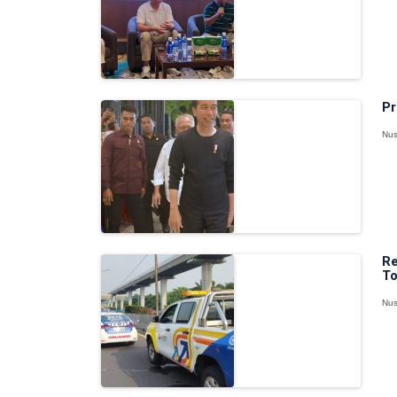
Pr
Nus
Re
To
Nus