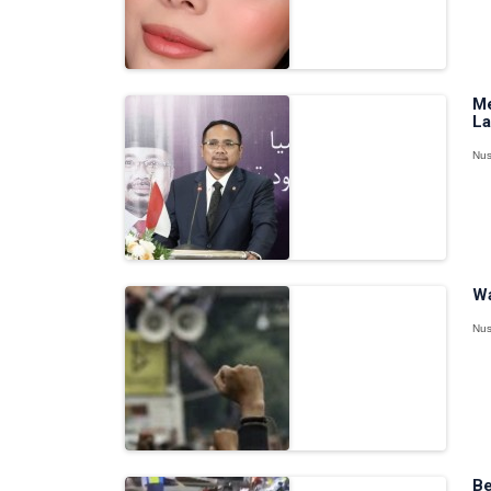
Me
La
Nus
Wa
Nus
Be