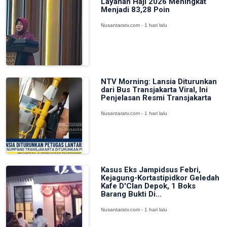
Layanan Haji 2026 Meningkat
Menjadi 83,28 Poin
Nusantaratv.com - 1 hari lalu
NTV Morning: Lansia Diturunkan
dari Bus Transjakarta Viral, Ini
Penjelasan Resmi Transjakarta
Nusantaratv.com - 1 hari lalu
Kasus Eks Jampidsus Febri,
Kejagung-Kortastipidkor Geledah
Kafe D'Clan Depok, 1 Boks
Barang Bukti Di...
Nusantaratv.com - 1 hari lalu