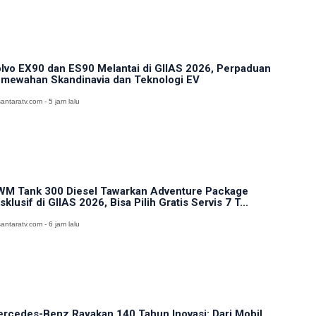
lvo EX90 dan ES90 Melantai di GIIAS 2026, Perpaduan
mewahan Skandinavia dan Teknologi EV
antaratv.com - 5 jam lalu
M Tank 300 Diesel Tawarkan Adventure Package
sklusif di GIIAS 2026, Bisa Pilih Gratis Servis 7 T...
antaratv.com - 6 jam lalu
rcedes-Benz Rayakan 140 Tahun Inovasi: Dari Mobil