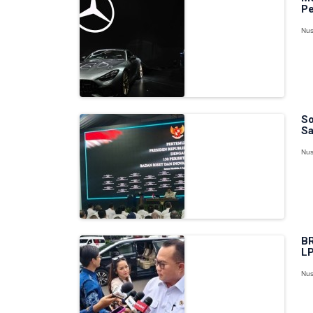
Pe
Nus
So
Sa
Nus
BR
LP
Nus