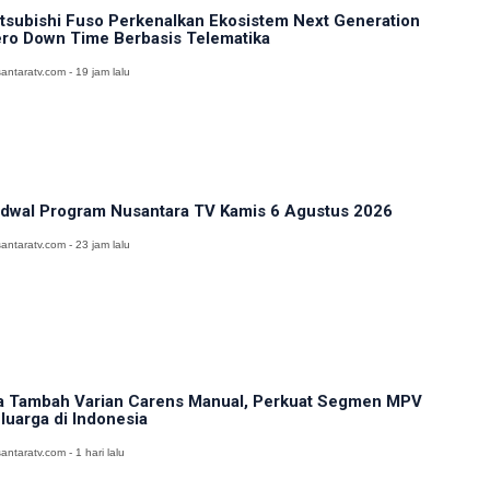
tsubishi Fuso Perkenalkan Ekosistem Next Generation
ro Down Time Berbasis Telematika
antaratv.com - 19 jam lalu
dwal Program Nusantara TV Kamis 6 Agustus 2026
antaratv.com - 23 jam lalu
a Tambah Varian Carens Manual, Perkuat Segmen MPV
luarga di Indonesia
antaratv.com - 1 hari lalu