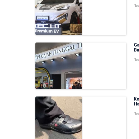
Nus
Ga
Ba
Nus
Ke
Ha
Nus