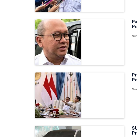
Pa
Pe
Nus
Pr
Pe
Nus
SU
Pr