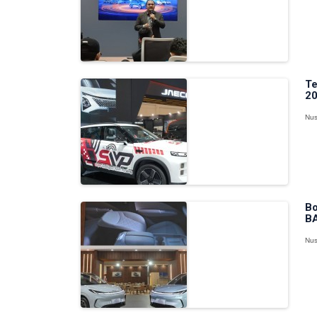
Te
20
Nus
Bo
BA
Nus