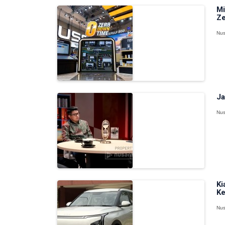
Mi
Ze
Nus
Ja
Nus
Ki
Ke
Nus