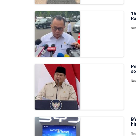
15
Ra
Nus
Pe
so
Nus
BY
hi
Nus