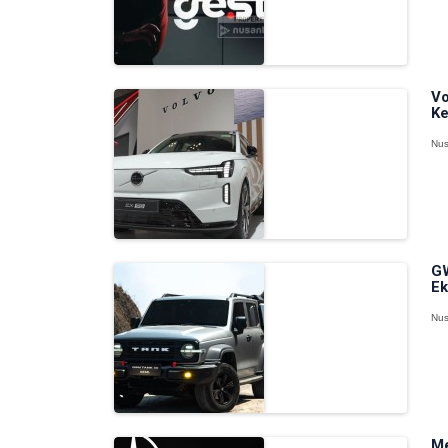
Vo
Ke
Nus
GW
Ek
Nus
Me