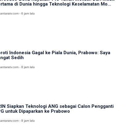
rtama di Dunia hingga Teknologi Keselamatan Mo...
antaratv.com - 6 jam lalu
roti Indonesia Gagal ke Piala Dunia, Prabowo: Saya
ngat Sedih
antaratv.com - 8 jam lalu
IN Siapkan Teknologi ANG sebagai Calon Pengganti
G untuk Dipaparkan ke Prabowo
antaratv.com - 9 jam lalu