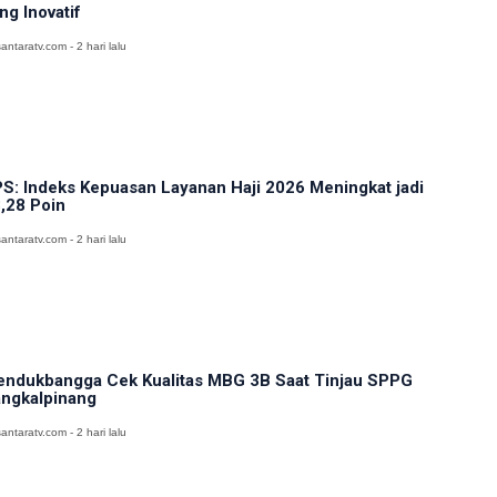
ng Inovatif
antaratv.com - 2 hari lalu
S: Indeks Kepuasan Layanan Haji 2026 Meningkat jadi
,28 Poin
antaratv.com - 2 hari lalu
ndukbangga Cek Kualitas MBG 3B Saat Tinjau SPPG
ngkalpinang
antaratv.com - 2 hari lalu