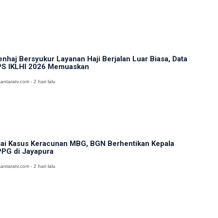
nhaj Bersyukur Layanan Haji Berjalan Luar Biasa, Data
S IKLHI 2026 Memuaskan
antaratv.com - 2 hari lalu
ai Kasus Keracunan MBG, BGN Berhentikan Kepala
PG di Jayapura
antaratv.com - 2 hari lalu