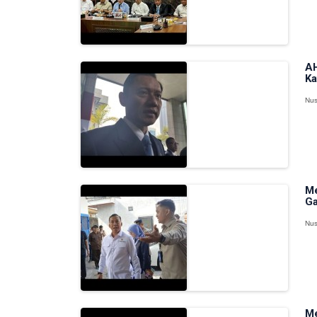
AH
Ka
Nus
Me
Ga
Nus
Me