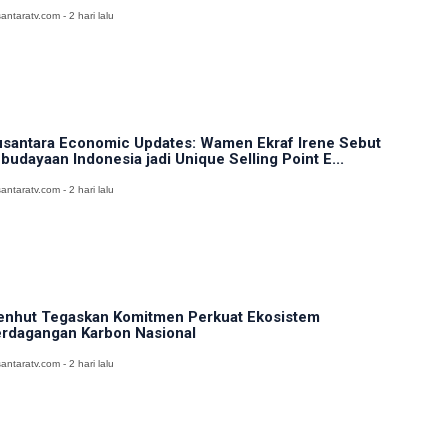
antaratv.com - 2 hari lalu
santara Economic Updates: Wamen Ekraf Irene Sebut
budayaan Indonesia jadi Unique Selling Point E...
antaratv.com - 2 hari lalu
nhut Tegaskan Komitmen Perkuat Ekosistem
rdagangan Karbon Nasional
antaratv.com - 2 hari lalu