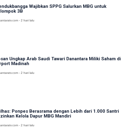
ndukbangga Wajibkan SPPG Salurkan MBG untuk
lompok 3B
antaratv.com - 2 hari lalu
san Ungkap Arab Saudi Tawari Danantara Miliki Saham di
rport Madinah
antaratv.com - 2 hari lalu
lhas: Ponpes Berasrama dengan Lebih dari 1.000 Santri
izinkan Kelola Dapur MBG Mandiri
antaratv.com - 2 hari lalu