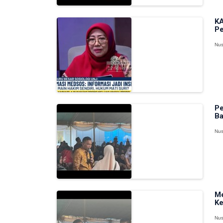
KA
Pe
Nus
Pe
Ba
Nus
Me
Ke
Nus