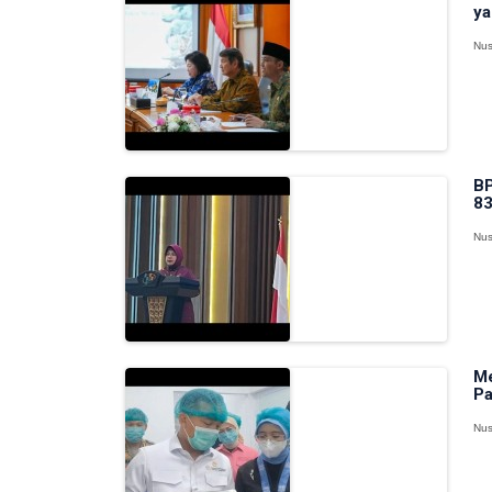
ya
Nus
BP
83
Nus
Me
Pa
Nus