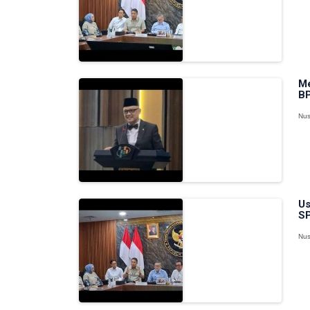
Me
BP
Nus
Us
SP
Nus