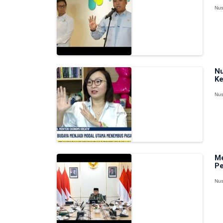
Nus
Nu
Ke
Nus
Me
Pe
Nus