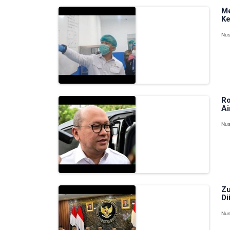
Me
Ke
Nus
Ro
Ai
Nus
Zu
Di
Nus