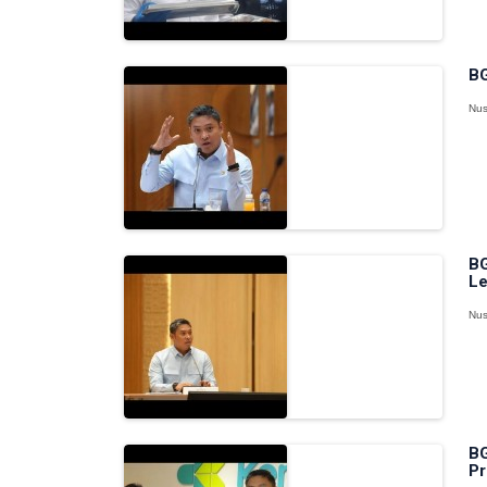
BG
Nus
BG
Le
Nus
BG
Pr