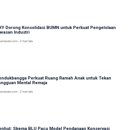
Y Dorong Konsolidasi BUMN untuk Perkuat Pengelolaan
wasan Industri
antaratv.com - 2 hari lalu
ndukbangga Perkuat Ruang Ramah Anak untuk Tekan
ngguan Mental Remaja
antaratv.com - 2 hari lalu
nhut: Skema BLU Pacu Model Pendanaan Konservasi