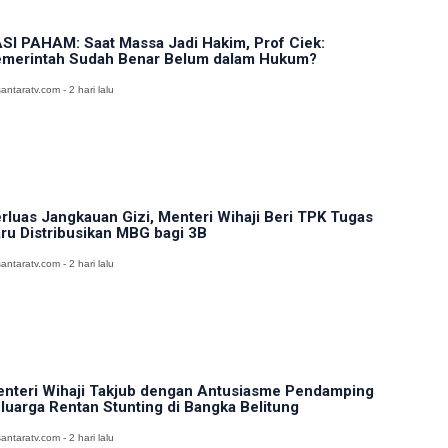
SI PAHAM: Saat Massa Jadi Hakim, Prof Ciek:
merintah Sudah Benar Belum dalam Hukum?
antaratv.com - 2 hari lalu
rluas Jangkauan Gizi, Menteri Wihaji Beri TPK Tugas
ru Distribusikan MBG bagi 3B
antaratv.com - 2 hari lalu
nteri Wihaji Takjub dengan Antusiasme Pendamping
luarga Rentan Stunting di Bangka Belitung
antaratv.com - 2 hari lalu