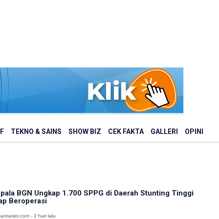
F
TEKNO & SAINS
SHOW BIZ
CEK FAKTA
GALLERI
OPINI
pala BGN Ungkap 1.700 SPPG di Daerah Stunting Tinggi
ap Beroperasi
antaratv.com - 2 hari lalu