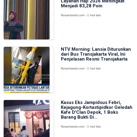
Layanan Haji 2026 Meningkat
Menjadi 83,28 Poin
Nusantaratv.com - 1 hari lalu
NTV Morning: Lansia Diturunkan
dari Bus Transjakarta Viral, Ini
Penjelasan Resmi Transjakarta
Nusantaratv.com - 1 hari lalu
Kasus Eks Jampidsus Febri,
Kejagung-Kortastipidkor Geledah
Kafe D'Clan Depok, 1 Boks
Barang Bukti Di...
Nusantaratv.com - 1 hari lalu