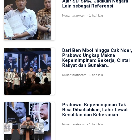
Ajar SD-SMA, Jadikan Negara
Lain sebagai Referensi
Nusantaratv.com - 1 hari lalu
Dari Ben Mboi hingga Cak Noer,
Prabowo Ungkap Makna
Kepemimpinan: Bekerja, Cintai
Rakyat dan Gunakan...
Nusantaratv.com - 1 hari lalu
Prabowo: Kepemimpinan Tak
Bisa Dihadiahkan, Lahir Lewat
Kesulitan dan Keberanian
Nusantaratv.com - 1 hari lalu