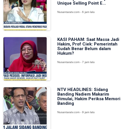
Unique Selling Point E...
Nusantaratv.com - 6 jam lalu
KASI PAHAM: Saat Massa Jadi
Hakim, Prof Ciek: Pemerintah
Sudah Benar Belum dalam
Hukum?
Nusantaratv.com - 7 jam lalu
NTV HEADLINES: Sidang
Banding Nadiem Makarim
Dimulai, Hakim Periksa Memori
Banding
Nusantaratv.com - 9 jam lalu