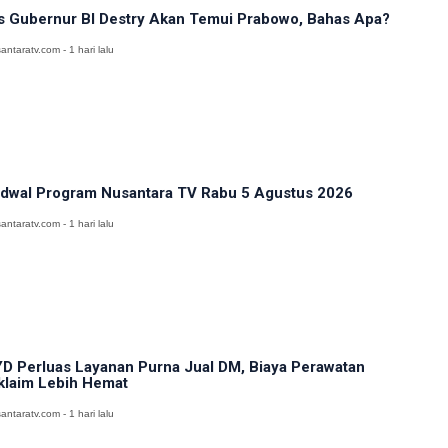
s Gubernur BI Destry Akan Temui Prabowo, Bahas Apa?
antaratv.com - 1 hari lalu
dwal Program Nusantara TV Rabu 5 Agustus 2026
antaratv.com - 1 hari lalu
D Perluas Layanan Purna Jual DM, Biaya Perawatan
klaim Lebih Hemat
antaratv.com - 1 hari lalu