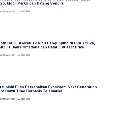
26, Mobil Parkir dan Datang Sendiri
antaratv.com - 10 jam lalu
oth BAIC Diserbu 12 Ribu Pengunjung di GIIAS 2026,
IC T1 Jadi Primadona dan Catat 300 Test Drive
antaratv.com - 10 jam lalu
tsubishi Fuso Perkenalkan Ekosistem Next Generation
ro Down Time Berbasis Telematika
antaratv.com - 12 jam lalu