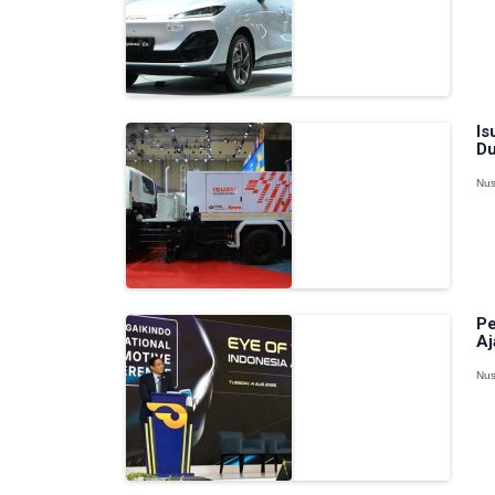
Is
Du
Nus
Pe
Aj
Nus