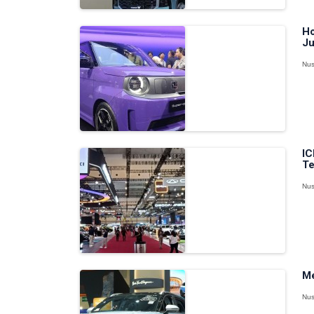
Ho
Ju
Nus
IC
Te
Nus
Me
Nus