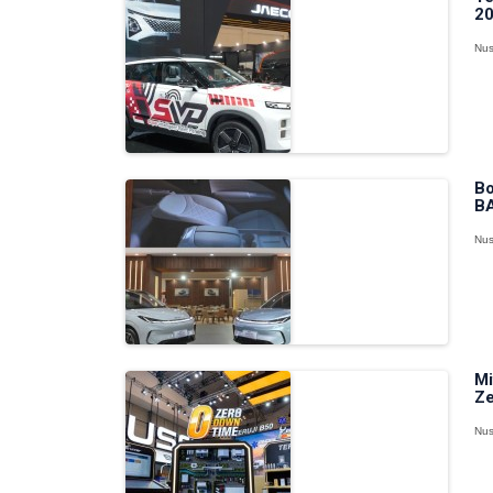
20
Nus
Bo
BA
Nus
Mi
Ze
Nus