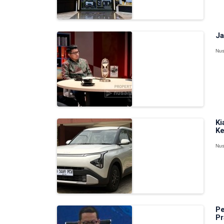
Ja
Nus
Ki
Ke
Nus
Pe
Pr