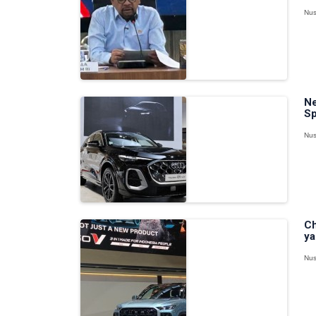
Nus
Ne
Sp
Nus
Ch
ya
Nus