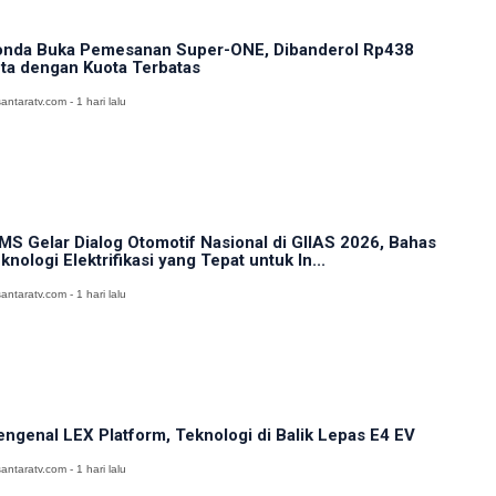
nda Buka Pemesanan Super-ONE, Dibanderol Rp438
ta dengan Kuota Terbatas
antaratv.com - 1 hari lalu
MS Gelar Dialog Otomotif Nasional di GIIAS 2026, Bahas
knologi Elektrifikasi yang Tepat untuk In...
antaratv.com - 1 hari lalu
ngenal LEX Platform, Teknologi di Balik Lepas E4 EV
antaratv.com - 1 hari lalu