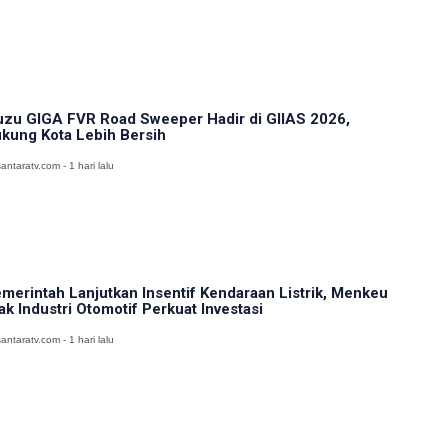
uzu GIGA FVR Road Sweeper Hadir di GIIAS 2026,
kung Kota Lebih Bersih
antaratv.com - 1 hari lalu
merintah Lanjutkan Insentif Kendaraan Listrik, Menkeu
ak Industri Otomotif Perkuat Investasi
antaratv.com - 1 hari lalu