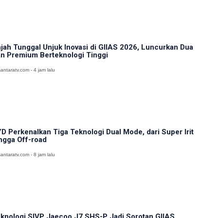
jah Tunggal Unjuk Inovasi di GIIAS 2026, Luncurkan Dua
n Premium Berteknologi Tinggi
antaratv.com - 4 jam lalu
D Perkenalkan Tiga Teknologi Dual Mode, dari Super Irit
ngga Off-road
antaratv.com - 8 jam lalu
knologi SIVP Jaecoo J7 SHS-P Jadi Sorotan GIIAS