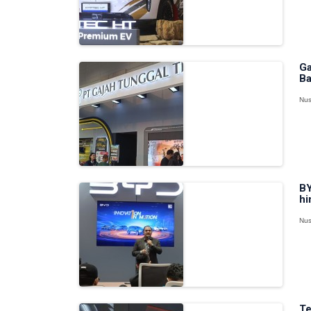
Ga
Ba
Nus
BY
hi
Nus
Te