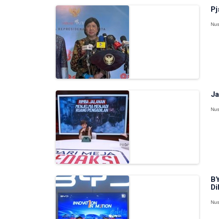
Pj
Nus
Ja
Nus
BY
Di
Nus