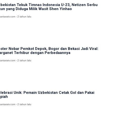
bekistan Tekuk Timnas Indonesia U-23, Netizen Serbu
un yang Diduga Milik Wasit Shen Yinhao
antaratv.com - 2 tahun lalu
ster Nobar Pemkot Depok, Bogor dan Bekasi Jadi Viral:
rganet Terhibur dengan Perbedaannya
antaratv.com - 2 tahun lalu
lebrasi Unik: Pemain Uzbekistan Cetak Gol dan Pakai
piah
antaratv.com - 2 tahun lalu