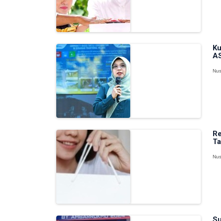
Ku
AS
Nus
Re
Ta
Nus
Su