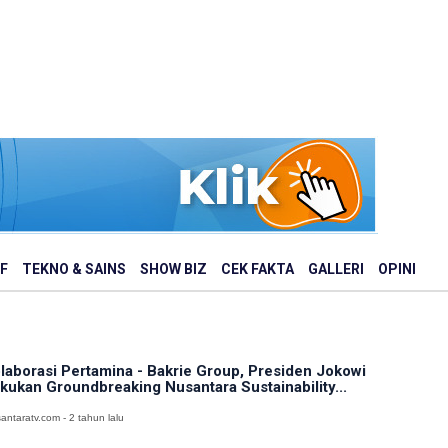
F
TEKNO & SAINS
SHOW BIZ
CEK FAKTA
GALLERI
OPINI
laborasi Pertamina - Bakrie Group, Presiden Jokowi
kukan Groundbreaking Nusantara Sustainability...
antaratv.com - 2 tahun lalu