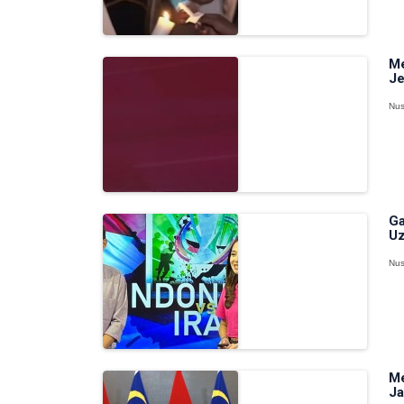
Me
Je
Nus
Ga
Uz
Nus
Me
Ja