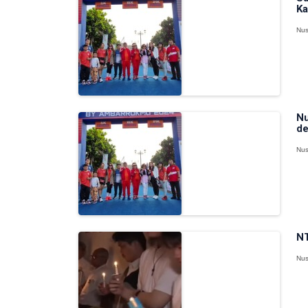
Ka
Nus
Nu
de
Nus
NT
Nus