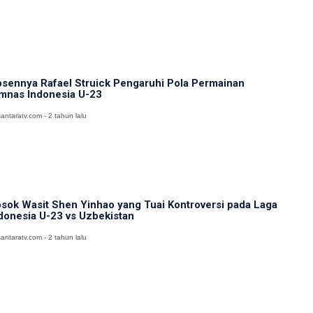
sennya Rafael Struick Pengaruhi Pola Permainan
mnas Indonesia U-23
antaratv.com - 2 tahun lalu
sok Wasit Shen Yinhao yang Tuai Kontroversi pada Laga
donesia U-23 vs Uzbekistan
antaratv.com - 2 tahun lalu