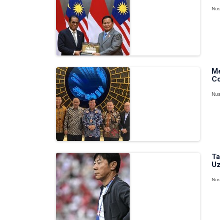
Nus
Me
Co
Nus
Ta
Uz
Nus