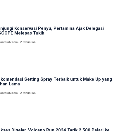
njungi Konservasi Penyu, Pertamina Ajak Delegasi
COPE Melepas Tukik
antaratv.com - 2 tahun lalu
komendasi Setting Spray Terbaik untuk Make Up yang
han Lama
antaratv.com - 2 tahun lalu
kses Digelar, Volcano Run 2024 Tarik 2.500 Pelari ke