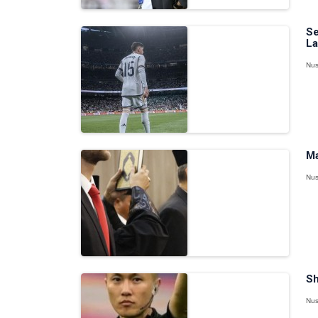
Se
La
Nus
Ma
Nus
Sh
Nus