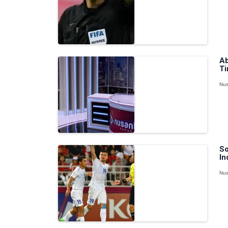
Ab
Ti
Nus
So
In
Nus