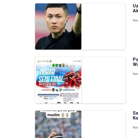
Uz
Ak
Nus
Po
Wa
Nus
Se
Ko
Nus