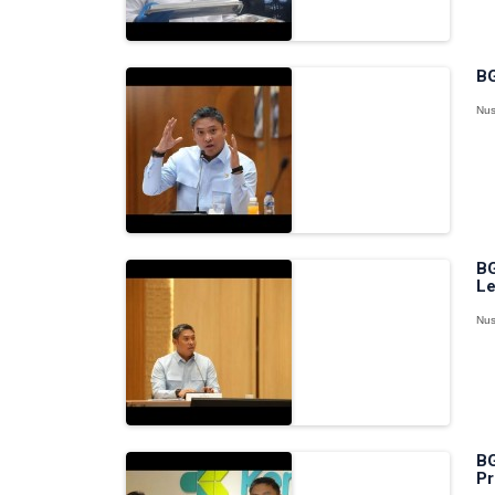
BG
Nus
BG
Le
Nus
BG
Pr