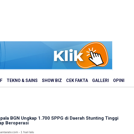
F
TEKNO & SAINS
SHOW BIZ
CEK FAKTA
GALLERI
OPINI
pala BGN Ungkap 1.700 SPPG di Daerah Stunting Tinggi
ap Beroperasi
antaratv.com - 1 hari lalu