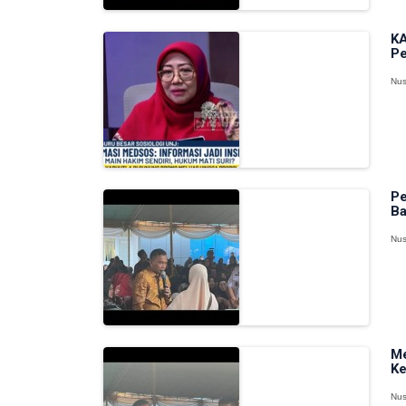
KA
Pe
Nus
Pe
Ba
Nus
Me
Ke
Nus