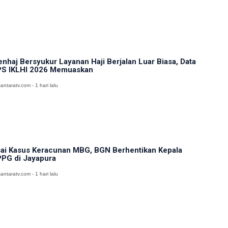
nhaj Bersyukur Layanan Haji Berjalan Luar Biasa, Data
S IKLHI 2026 Memuaskan
antaratv.com - 1 hari lalu
ai Kasus Keracunan MBG, BGN Berhentikan Kepala
PG di Jayapura
antaratv.com - 1 hari lalu