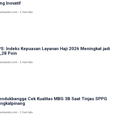
ng Inovatif
antaratv.com - 1 hari lalu
S: Indeks Kepuasan Layanan Haji 2026 Meningkat jadi
,28 Poin
antaratv.com - 1 hari lalu
ndukbangga Cek Kualitas MBG 3B Saat Tinjau SPPG
ngkalpinang
antaratv.com - 1 hari lalu