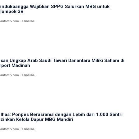
ndukbangga Wajibkan SPPG Salurkan MBG untuk
lompok 3B
antaratv.com - 1 hari lalu
san Ungkap Arab Saudi Tawari Danantara Miliki Saham di
rport Madinah
antaratv.com - 1 hari lalu
lhas: Ponpes Berasrama dengan Lebih dari 1.000 Santri
izinkan Kelola Dapur MBG Mandiri
antaratv.com - 1 hari lalu