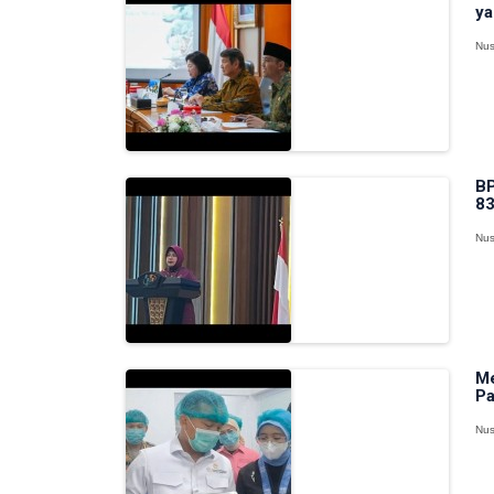
ya
Nus
BP
83
Nus
Me
Pa
Nus