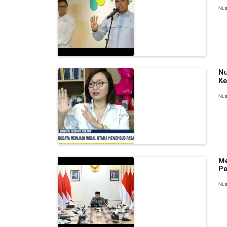
Nus
Nu
Ke
Nus
Me
Pe
Nus