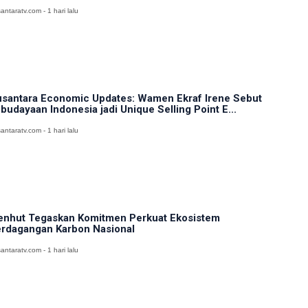
antaratv.com - 1 hari lalu
santara Economic Updates: Wamen Ekraf Irene Sebut
budayaan Indonesia jadi Unique Selling Point E...
antaratv.com - 1 hari lalu
nhut Tegaskan Komitmen Perkuat Ekosistem
rdagangan Karbon Nasional
antaratv.com - 1 hari lalu