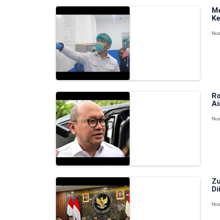
Me
Ke
Nus
Ro
Ai
Nus
Zu
Di
Nus