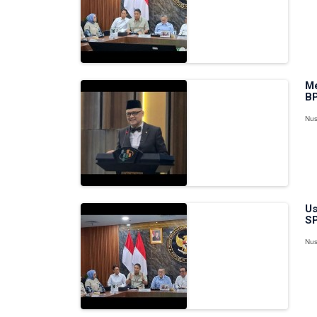
Me
BP
Nus
Us
SP
Nus