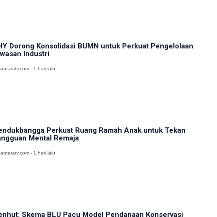
Y Dorong Konsolidasi BUMN untuk Perkuat Pengelolaan
wasan Industri
antaratv.com - 1 hari lalu
ndukbangga Perkuat Ruang Ramah Anak untuk Tekan
ngguan Mental Remaja
antaratv.com - 1 hari lalu
nhut: Skema BLU Pacu Model Pendanaan Konservasi