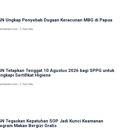
N Ungkap Penyebab Dugaan Keracunan MBG di Papua
antaratv.com - 1 hari lalu
N Tetapkan Tenggat 10 Agustus 2026 bagi SPPG untuk
ngkapi Sertifikat Higiene
antaratv.com - 1 hari lalu
N Tegaskan Kepatuhan SOP Jadi Kunci Keamanan
ogram Makan Bergizi Gratis