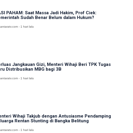
SI PAHAM: Saat Massa Jadi Hakim, Prof Ciek:
merintah Sudah Benar Belum dalam Hukum?
antaratv.com - 1 hari lalu
rluas Jangkauan Gizi, Menteri Wihaji Beri TPK Tugas
ru Distribusikan MBG bagi 3B
antaratv.com - 1 hari lalu
nteri Wihaji Takjub dengan Antusiasme Pendamping
luarga Rentan Stunting di Bangka Belitung
antaratv.com - 1 hari lalu