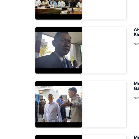
AH
Ka
Nus
Me
Ga
Nus
Me