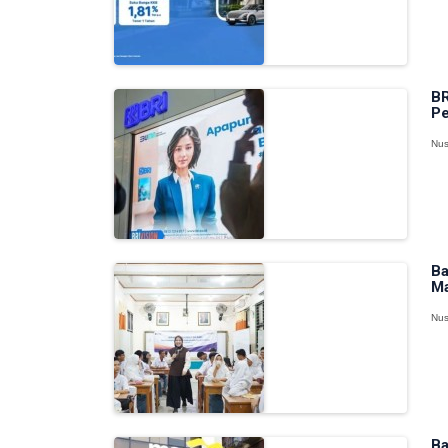
BR
Pe
Nus
Ba
Ma
Nus
Ba