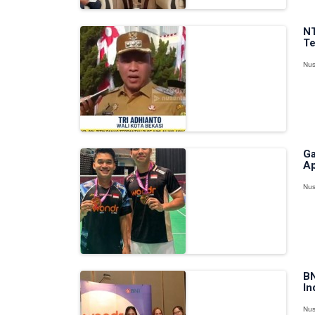
NT
Te
Nus
Ga
Ap
Nus
BN
In
Nus