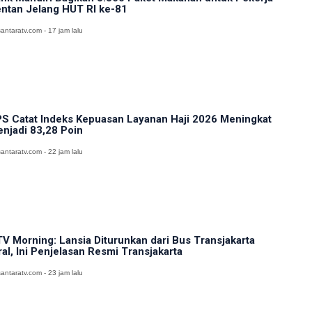
ntan Jelang HUT RI ke-81
antaratv.com - 17 jam lalu
S Catat Indeks Kepuasan Layanan Haji 2026 Meningkat
njadi 83,28 Poin
antaratv.com - 22 jam lalu
V Morning: Lansia Diturunkan dari Bus Transjakarta
ral, Ini Penjelasan Resmi Transjakarta
antaratv.com - 23 jam lalu