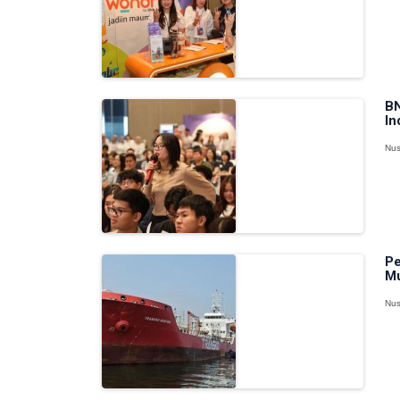
BN
In
Nus
Pe
Mu
Nus