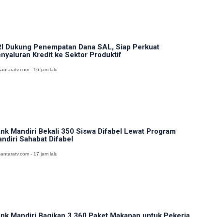
I Dukung Penempatan Dana SAL, Siap Perkuat
nyaluran Kredit ke Sektor Produktif
antaratv.com - 16 jam lalu
nk Mandiri Bekali 350 Siswa Difabel Lewat Program
ndiri Sahabat Difabel
antaratv.com - 17 jam lalu
nk Mandiri Bagikan 3.360 Paket Makanan untuk Pekerja