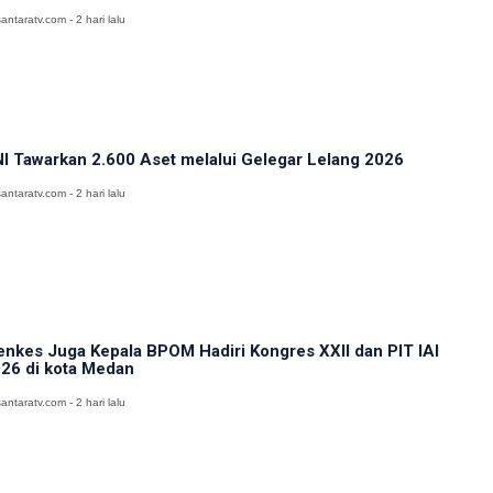
antaratv.com - 2 hari lalu
I Tawarkan 2.600 Aset melalui Gelegar Lelang 2026
antaratv.com - 2 hari lalu
nkes Juga Kepala BPOM Hadiri Kongres XXII dan PIT IAI
26 di kota Medan
antaratv.com - 2 hari lalu