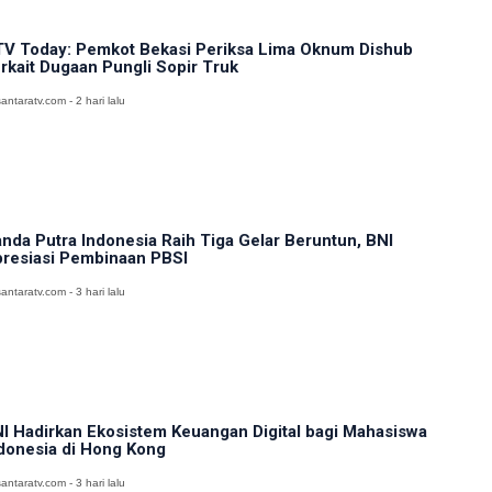
V Today: Pemkot Bekasi Periksa Lima Oknum Dishub
rkait Dugaan Pungli Sopir Truk
antaratv.com - 2 hari lalu
nda Putra Indonesia Raih Tiga Gelar Beruntun, BNI
resiasi Pembinaan PBSI
antaratv.com - 3 hari lalu
I Hadirkan Ekosistem Keuangan Digital bagi Mahasiswa
donesia di Hong Kong
antaratv.com - 3 hari lalu