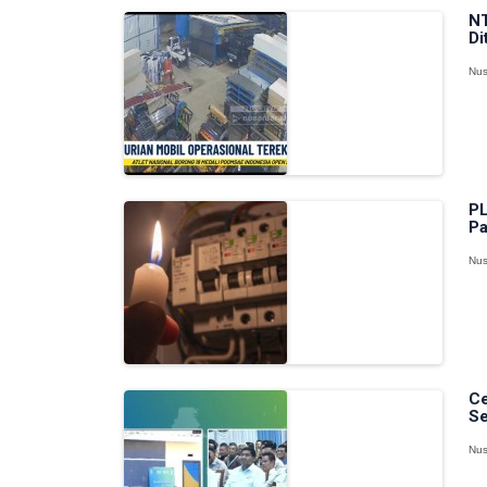
NT
Di
Nus
PL
Pa
Nus
Ce
Se
Nus