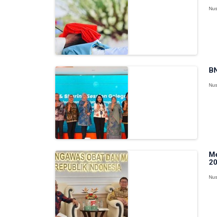
Nus
BN
Nus
Me
20
Nus