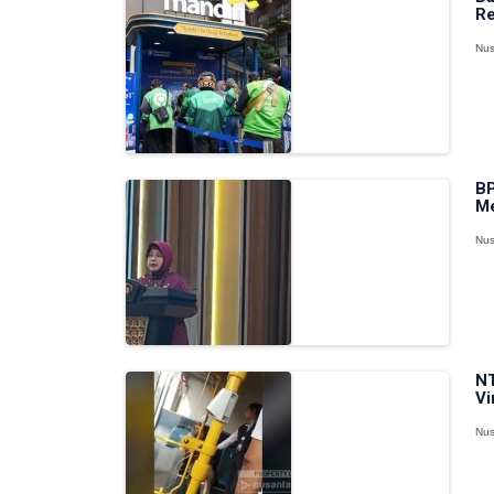
Re
Nus
BP
Me
Nus
NT
Vi
Nus