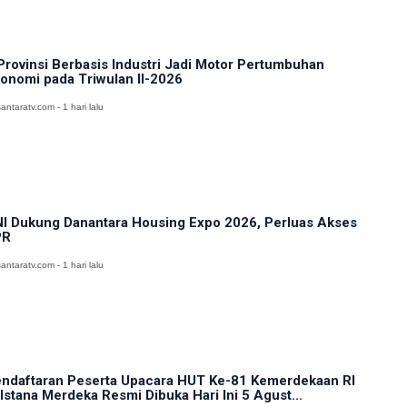
Provinsi Berbasis Industri Jadi Motor Pertumbuhan
onomi pada Triwulan II-2026
antaratv.com - 1 hari lalu
I Dukung Danantara Housing Expo 2026, Perluas Akses
PR
antaratv.com - 1 hari lalu
ndaftaran Peserta Upacara HUT Ke-81 Kemerdekaan RI
 Istana Merdeka Resmi Dibuka Hari Ini 5 Agust...