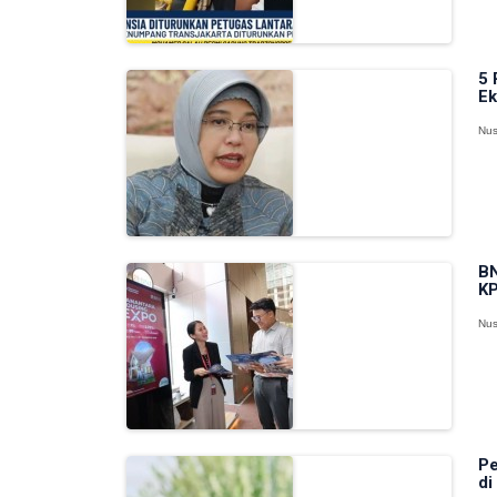
5 
Ek
Nus
BN
K
Nus
Pe
di