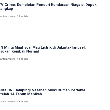
V Crime: Komplotan Pencuri Kendaraan Niaga di Depok
tangkap
antaratv.com - 3 hari lalu
N Minta Maaf soal Mati Listrik di Jakarta-Tangsel,
sokan Kembali Normal
antaratv.com - 4 hari lalu
rita BNI Dampingi Nasabah Miliki Rumah Pertama
telah 14 Tahun Menikah
antaratv.com - 4 hari lalu