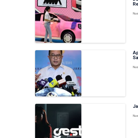
Re
Nus
Ap
Sa
Nus
Ja
Nus