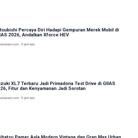
tsubishi Percaya Diri Hadapi Gempuran Merek Mobil di
IAS 2026, Andalkan Xforce HEV
antaratv.com - 5 jam lalu
zuki XL7 Terbaru Jadi Primadona Test Drive di GIIAS
26, Fitur dan Kenyamanan Jadi Sorotan
antaratv.com - 5 jam lalu
ihatsu Pamer Ayla Modern Vintage dan Gran Max Urban