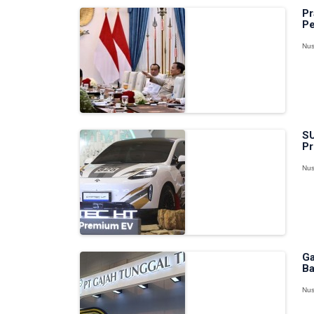
Pr
Pe
Nus
SU
Pr
Nus
Ga
Ba
Nus