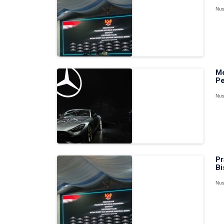
Nus
Me
Pe
Nus
Pr
Bi
Nus