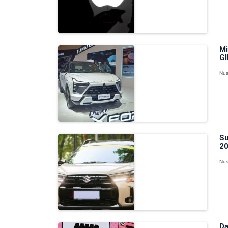
Mi
GI
Nus
Su
20
Nus
Da