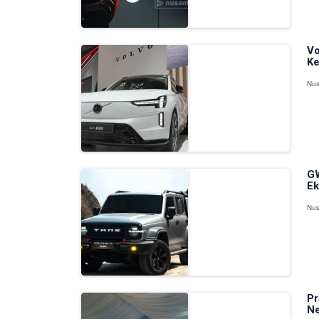
Vo
Ke
Nus
GW
Ek
Nus
Pr
Ne