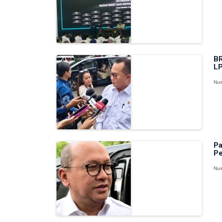
BR
LP
Nus
Pa
Pe
Nus