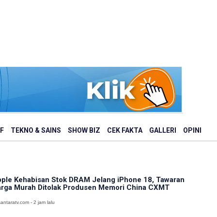
F
TEKNO & SAINS
SHOW BIZ
CEK FAKTA
GALLERI
OPINI
ple Kehabisan Stok DRAM Jelang iPhone 18, Tawaran
rga Murah Ditolak Produsen Memori China CXMT
antaratv.com - 2 jam lalu