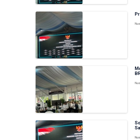
Pr
Nus
Mo
BR
Nus
So
Sa
Nus