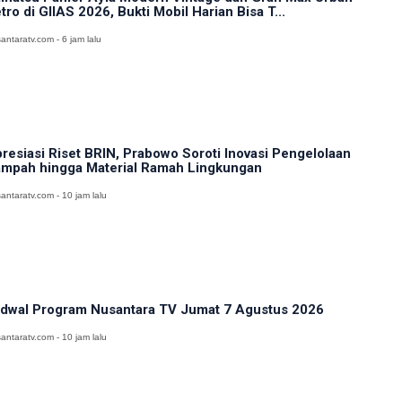
tro di GIIAS 2026, Bukti Mobil Harian Bisa T...
antaratv.com - 6 jam lalu
resiasi Riset BRIN, Prabowo Soroti Inovasi Pengelolaan
mpah hingga Material Ramah Lingkungan
antaratv.com - 10 jam lalu
dwal Program Nusantara TV Jumat 7 Agustus 2026
antaratv.com - 10 jam lalu