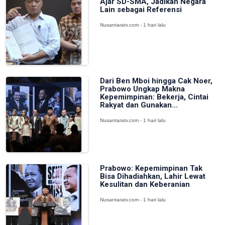
Ajar SD-SMA, Jadikan Negara
Lain sebagai Referensi
Nusantaratv.com - 1 hari lalu
Dari Ben Mboi hingga Cak Noer,
Prabowo Ungkap Makna
Kepemimpinan: Bekerja, Cintai
Rakyat dan Gunakan...
Nusantaratv.com - 1 hari lalu
Prabowo: Kepemimpinan Tak
Bisa Dihadiahkan, Lahir Lewat
Kesulitan dan Keberanian
Nusantaratv.com - 1 hari lalu