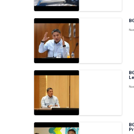
BG
Nus
BG
Le
Nus
BG
Pr