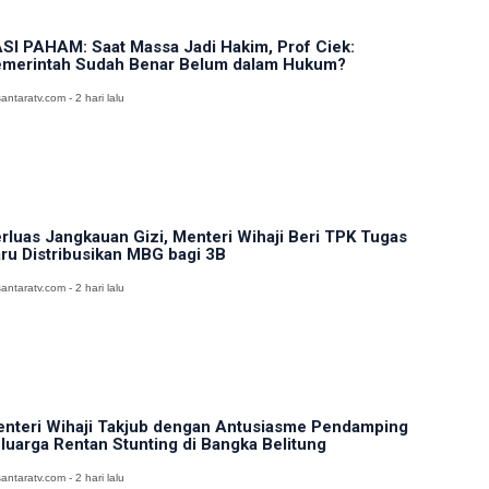
SI PAHAM: Saat Massa Jadi Hakim, Prof Ciek:
merintah Sudah Benar Belum dalam Hukum?
antaratv.com - 2 hari lalu
rluas Jangkauan Gizi, Menteri Wihaji Beri TPK Tugas
ru Distribusikan MBG bagi 3B
antaratv.com - 2 hari lalu
nteri Wihaji Takjub dengan Antusiasme Pendamping
luarga Rentan Stunting di Bangka Belitung
antaratv.com - 2 hari lalu