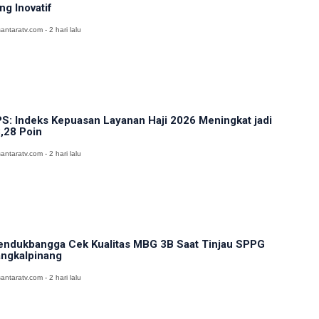
ng Inovatif
antaratv.com - 2 hari lalu
S: Indeks Kepuasan Layanan Haji 2026 Meningkat jadi
,28 Poin
antaratv.com - 2 hari lalu
ndukbangga Cek Kualitas MBG 3B Saat Tinjau SPPG
ngkalpinang
antaratv.com - 2 hari lalu