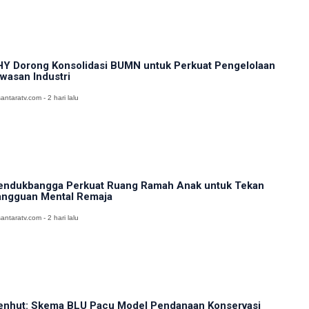
Y Dorong Konsolidasi BUMN untuk Perkuat Pengelolaan
wasan Industri
antaratv.com - 2 hari lalu
ndukbangga Perkuat Ruang Ramah Anak untuk Tekan
ngguan Mental Remaja
antaratv.com - 2 hari lalu
nhut: Skema BLU Pacu Model Pendanaan Konservasi