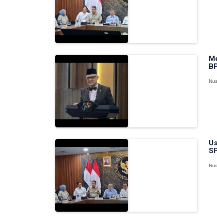
Me
BP
Nus
Us
SP
Nus