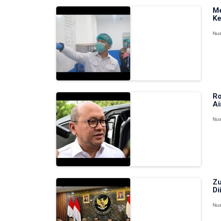
Me
Ke
Nus
Ro
Ai
Nus
Zu
Di
Nus