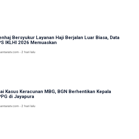
nhaj Bersyukur Layanan Haji Berjalan Luar Biasa, Data
S IKLHI 2026 Memuaskan
antaratv.com - 2 hari lalu
ai Kasus Keracunan MBG, BGN Berhentikan Kepala
PG di Jayapura
antaratv.com - 2 hari lalu