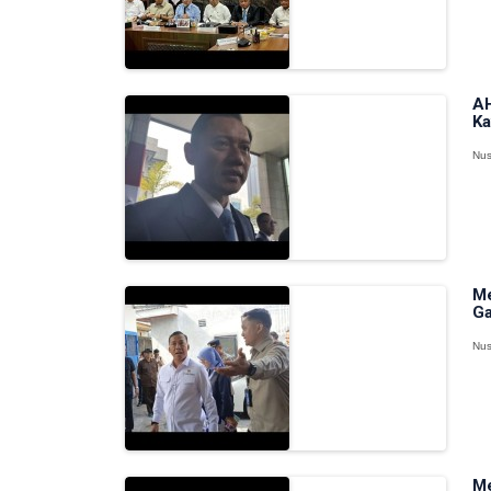
AH
Ka
Nus
Me
Ga
Nus
Me