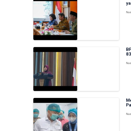
ya
Nus
BP
83
Nus
Me
Pa
Nus