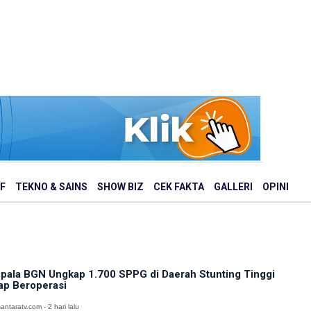
F
TEKNO & SAINS
SHOW BIZ
CEK FAKTA
GALLERI
OPINI
pala BGN Ungkap 1.700 SPPG di Daerah Stunting Tinggi
ap Beroperasi
antaratv.com - 2 hari lalu