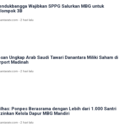
ndukbangga Wajibkan SPPG Salurkan MBG untuk
lompok 3B
antaratv.com - 2 hari lalu
san Ungkap Arab Saudi Tawari Danantara Miliki Saham di
rport Madinah
antaratv.com - 2 hari lalu
lhas: Ponpes Berasrama dengan Lebih dari 1.000 Santri
izinkan Kelola Dapur MBG Mandiri
antaratv.com - 2 hari lalu