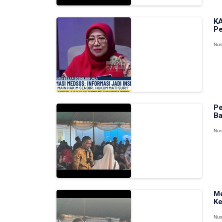
KA
Pe
Nus
Pe
Ba
Nus
Me
Ke
Nus