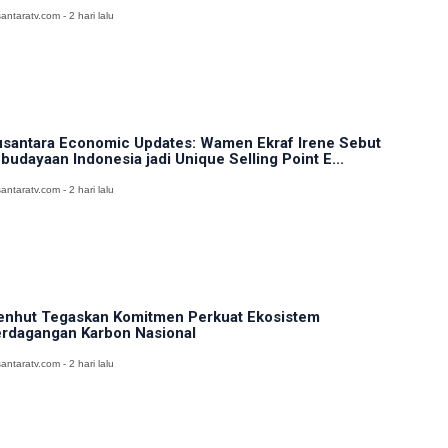
antaratv.com - 2 hari lalu
santara Economic Updates: Wamen Ekraf Irene Sebut
budayaan Indonesia jadi Unique Selling Point E...
antaratv.com - 2 hari lalu
nhut Tegaskan Komitmen Perkuat Ekosistem
rdagangan Karbon Nasional
antaratv.com - 2 hari lalu