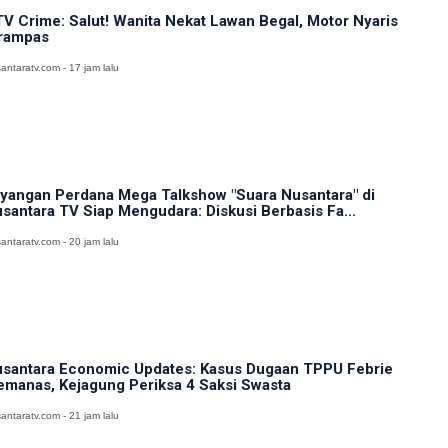
V Crime: Salut! Wanita Nekat Lawan Begal, Motor Nyaris
rampas
antaratv.com - 17 jam lalu
yangan Perdana Mega Talkshow "Suara Nusantara" di
santara TV Siap Mengudara: Diskusi Berbasis Fa...
antaratv.com - 20 jam lalu
santara Economic Updates: Kasus Dugaan TPPU Febrie
manas, Kejagung Periksa 4 Saksi Swasta
antaratv.com - 21 jam lalu