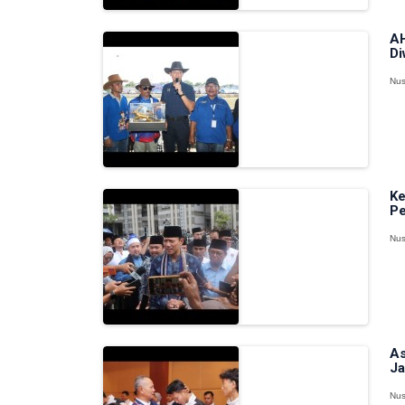
AH
Di
Nus
Ke
Pe
Nus
As
Ja
Nus