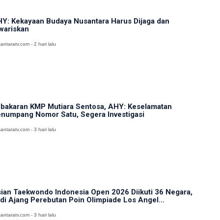
Y: Kekayaan Budaya Nusantara Harus Dijaga dan
wariskan
antaratv.com - 2 hari lalu
bakaran KMP Mutiara Sentosa, AHY: Keselamatan
numpang Nomor Satu, Segera Investigasi
antaratv.com - 3 hari lalu
ian Taekwondo Indonesia Open 2026 Diikuti 36 Negara,
di Ajang Perebutan Poin Olimpiade Los Angel...
antaratv.com - 3 hari lalu