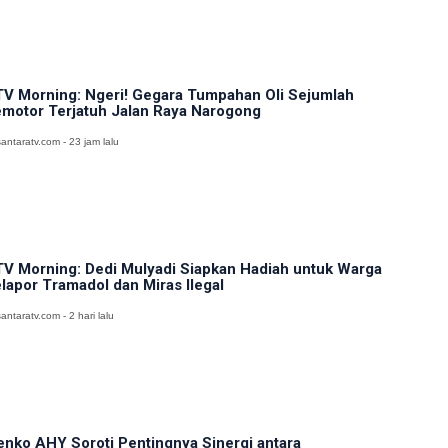
V Morning: Ngeri! Gegara Tumpahan Oli Sejumlah
motor Terjatuh Jalan Raya Narogong
antaratv.com - 23 jam lalu
V Morning: Dedi Mulyadi Siapkan Hadiah untuk Warga
lapor Tramadol dan Miras Ilegal
antaratv.com - 2 hari lalu
nko AHY Soroti Pentingnya Sinergi antara