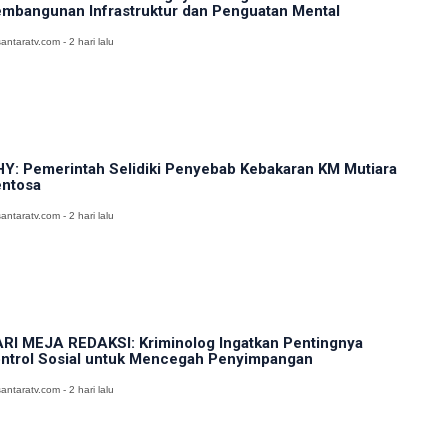
mbangunan Infrastruktur dan Penguatan Mental
antaratv.com - 2 hari lalu
Y: Pemerintah Selidiki Penyebab Kebakaran KM Mutiara
ntosa
antaratv.com - 2 hari lalu
RI MEJA REDAKSI: Kriminolog Ingatkan Pentingnya
ntrol Sosial untuk Mencegah Penyimpangan
antaratv.com - 2 hari lalu