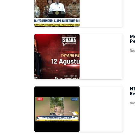
Me
P
Nus
NT
Ke
Nus