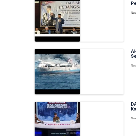
Pe
Nus
AH
Se
Nus
DA
Ko
Nus