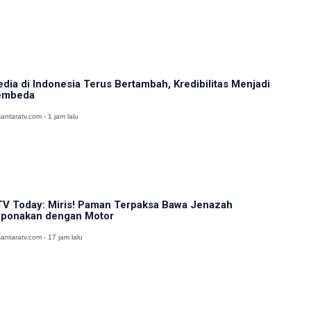
dia di Indonesia Terus Bertambah, Kredibilitas Menjadi
embeda
antaratv.com - 1 jam lalu
V Today: Miris! Paman Terpaksa Bawa Jenazah
ponakan dengan Motor
antaratv.com - 17 jam lalu