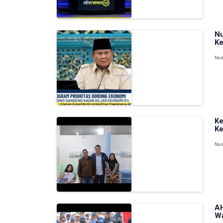
Nu
Ke
Nus
Ke
Ke
Nus
AH
Wa