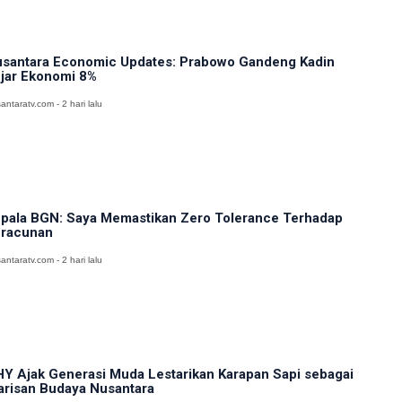
santara Economic Updates: Prabowo Gandeng Kadin
jar Ekonomi 8%
antaratv.com - 2 hari lalu
pala BGN: Saya Memastikan Zero Tolerance Terhadap
racunan
antaratv.com - 2 hari lalu
Y Ajak Generasi Muda Lestarikan Karapan Sapi sebagai
risan Budaya Nusantara