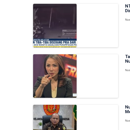
NT
Di
Nus
Ta
Nu
Nus
Nu
Me
Nus