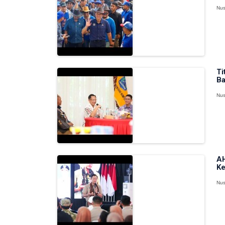
Nus
Ti
Ba
Nus
AH
Ke
Nus