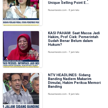
Unique Selling Point E...
Nusantaratv.com - 6 jam lalu
KASI PAHAM: Saat Massa Jadi
Hakim, Prof Ciek: Pemerintah
Sudah Benar Belum dalam
Hukum?
Nusantaratv.com - 7 jam lalu
NTV HEADLINES: Sidang
Banding Nadiem Makarim
Dimulai, Hakim Periksa Memori
Banding
Nusantaratv.com - 9 jam lalu