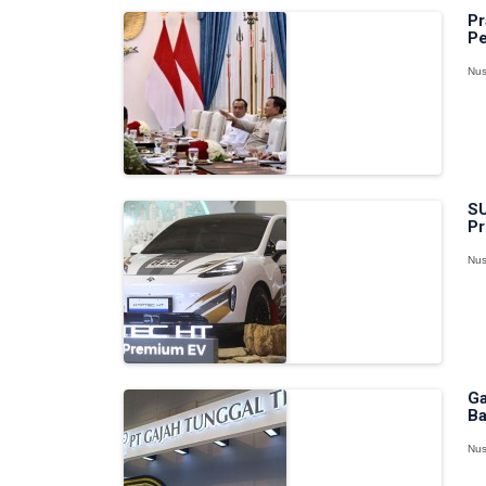
Pr
Pe
Nus
SU
Pr
Nus
Ga
Ba
Nus