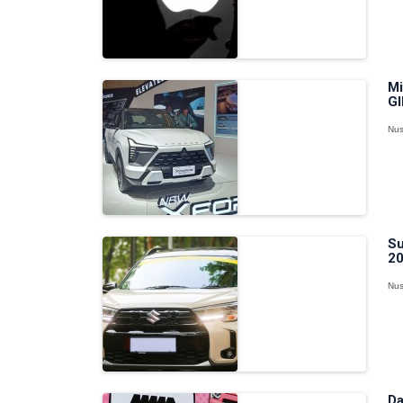
Mi
GI
Nus
Su
20
Nus
Da