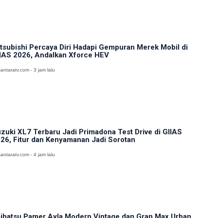
tsubishi Percaya Diri Hadapi Gempuran Merek Mobil di
IAS 2026, Andalkan Xforce HEV
antaratv.com - 3 jam lalu
zuki XL7 Terbaru Jadi Primadona Test Drive di GIIAS
26, Fitur dan Kenyamanan Jadi Sorotan
antaratv.com - 4 jam lalu
ihatsu Pamer Ayla Modern Vintage dan Gran Max Urban