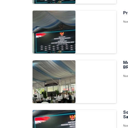
Pr
Nus
Mo
BR
Nus
So
Sa
Nus