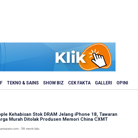
F
TEKNO & SAINS
SHOW BIZ
CEK FAKTA
GALLERI
OPINI
ple Kehabisan Stok DRAM Jelang iPhone 18, Tawaran
rga Murah Ditolak Produsen Memori China CXMT
antaratv.com - 58 menit lalu