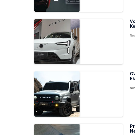
Vo
Ke
Nus
GW
Ek
Nus
Pr
Ne