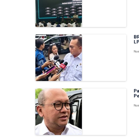
BR
LP
Nus
Pa
Pe
Nus