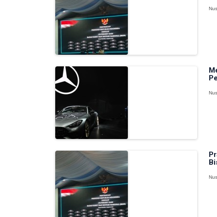
Nus
Me
Pe
Nus
Pr
Bi
Nus