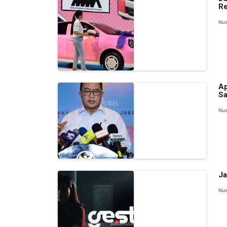
Re
Nus
Ap
Sa
Nus
Ja
Nus