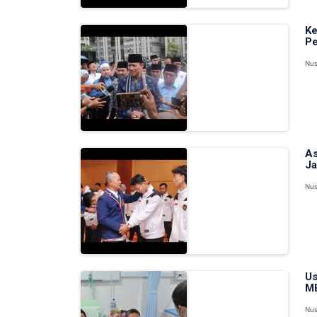
Ke
Pe
Nus
As
Ja
Nus
Us
MB
Nus