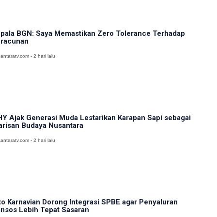
pala BGN: Saya Memastikan Zero Tolerance Terhadap
racunan
antaratv.com - 2 hari lalu
Y Ajak Generasi Muda Lestarikan Karapan Sapi sebagai
risan Budaya Nusantara
antaratv.com - 2 hari lalu
to Karnavian Dorong Integrasi SPBE agar Penyaluran
nsos Lebih Tepat Sasaran