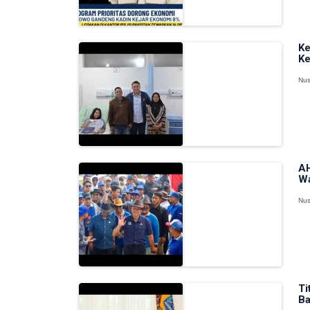
Ke
Ke
Nus
AH
Wa
Nus
Ti
Ba