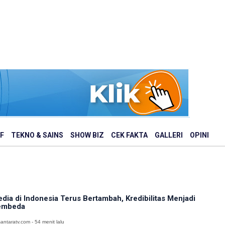
F
TEKNO & SAINS
SHOW BIZ
CEK FAKTA
GALLERI
OPINI
dia di Indonesia Terus Bertambah, Kredibilitas Menjadi
embeda
antaratv.com - 54 menit lalu