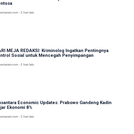
ntosa
antaratv.com - 2 hari lalu
RI MEJA REDAKSI: Kriminolog Ingatkan Pentingnya
ntrol Sosial untuk Mencegah Penyimpangan
antaratv.com - 2 hari lalu
santara Economic Updates: Prabowo Gandeng Kadin
jar Ekonomi 8%
antaratv.com - 2 hari lalu