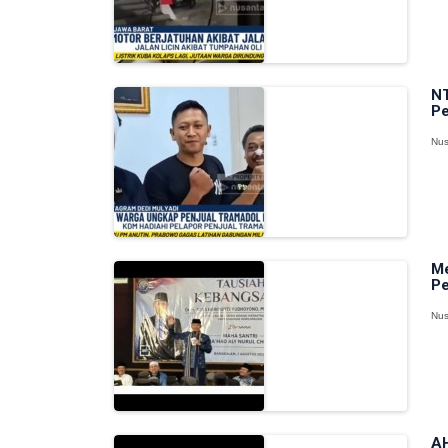
NT
Pe
Nus
Me
Pe
Nus
AH