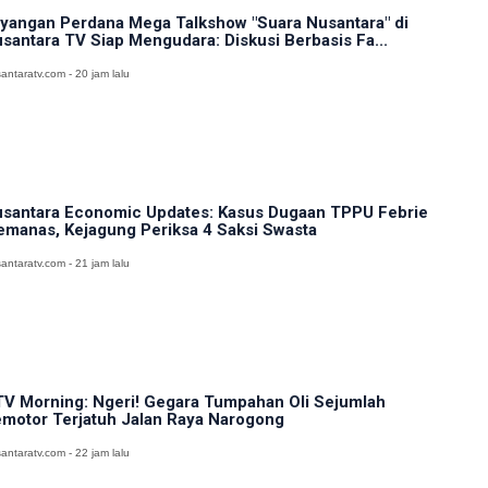
yangan Perdana Mega Talkshow "Suara Nusantara" di
santara TV Siap Mengudara: Diskusi Berbasis Fa...
antaratv.com - 20 jam lalu
santara Economic Updates: Kasus Dugaan TPPU Febrie
manas, Kejagung Periksa 4 Saksi Swasta
antaratv.com - 21 jam lalu
V Morning: Ngeri! Gegara Tumpahan Oli Sejumlah
motor Terjatuh Jalan Raya Narogong
antaratv.com - 22 jam lalu