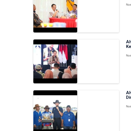
Nus
AH
Ke
Nus
AH
Di
Nus