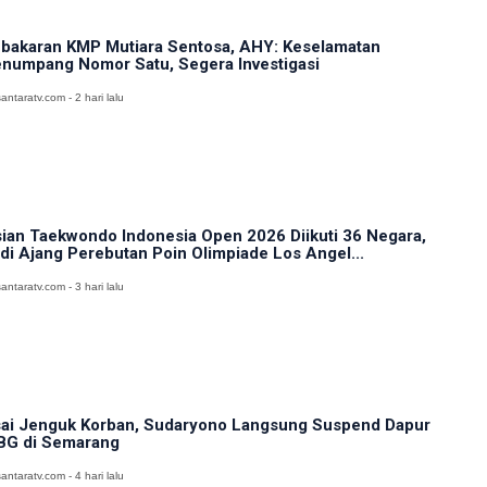
bakaran KMP Mutiara Sentosa, AHY: Keselamatan
numpang Nomor Satu, Segera Investigasi
antaratv.com - 2 hari lalu
ian Taekwondo Indonesia Open 2026 Diikuti 36 Negara,
di Ajang Perebutan Poin Olimpiade Los Angel...
antaratv.com - 3 hari lalu
ai Jenguk Korban, Sudaryono Langsung Suspend Dapur
G di Semarang
antaratv.com - 4 hari lalu