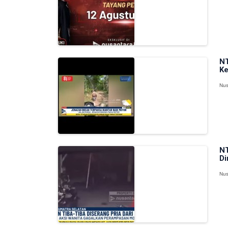
NT
Ke
Nus
NT
Di
Nus