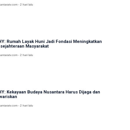
antaratv.com - 2 hari lalu
Y: Rumah Layak Huni Jadi Fondasi Meningkatkan
sejahteraan Masyarakat
antaratv.com - 2 hari lalu
Y: Kekayaan Budaya Nusantara Harus Dijaga dan
wariskan
antaratv.com - 2 hari lalu