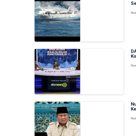
Se
Nus
DA
Ko
Nus
Nu
Ke
Nus