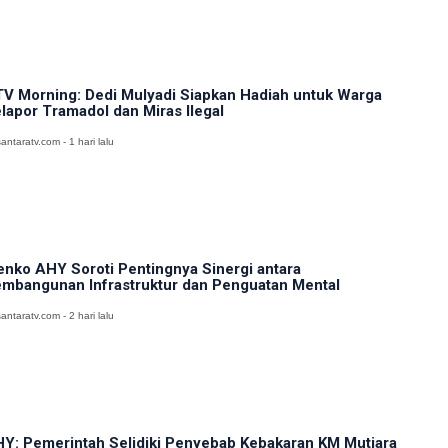
V Morning: Dedi Mulyadi Siapkan Hadiah untuk Warga
lapor Tramadol dan Miras Ilegal
antaratv.com - 1 hari lalu
nko AHY Soroti Pentingnya Sinergi antara
mbangunan Infrastruktur dan Penguatan Mental
antaratv.com - 2 hari lalu
Y: Pemerintah Selidiki Penyebab Kebakaran KM Mutiara