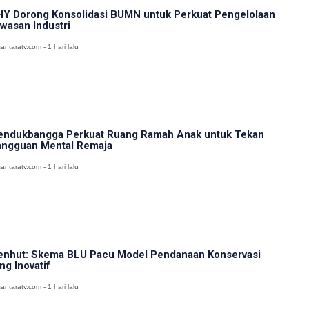
Y Dorong Konsolidasi BUMN untuk Perkuat Pengelolaan
wasan Industri
antaratv.com - 1 hari lalu
ndukbangga Perkuat Ruang Ramah Anak untuk Tekan
ngguan Mental Remaja
antaratv.com - 1 hari lalu
nhut: Skema BLU Pacu Model Pendanaan Konservasi
ng Inovatif
antaratv.com - 1 hari lalu