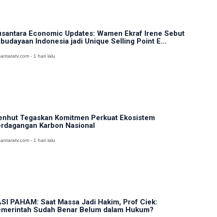
santara Economic Updates: Wamen Ekraf Irene Sebut
budayaan Indonesia jadi Unique Selling Point E...
antaratv.com - 1 hari lalu
nhut Tegaskan Komitmen Perkuat Ekosistem
rdagangan Karbon Nasional
antaratv.com - 1 hari lalu
SI PAHAM: Saat Massa Jadi Hakim, Prof Ciek:
merintah Sudah Benar Belum dalam Hukum?