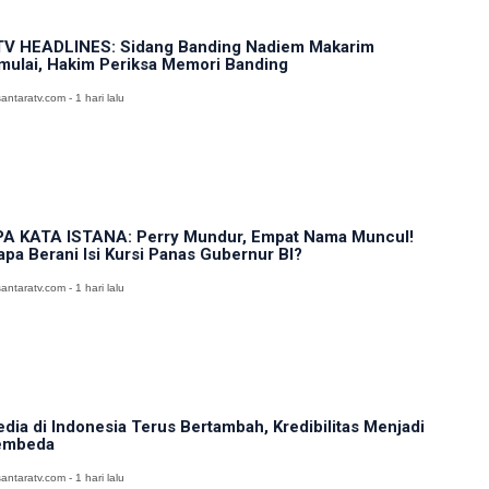
V HEADLINES: Sidang Banding Nadiem Makarim
mulai, Hakim Periksa Memori Banding
antaratv.com - 1 hari lalu
A KATA ISTANA: Perry Mundur, Empat Nama Muncul!
apa Berani Isi Kursi Panas Gubernur BI?
antaratv.com - 1 hari lalu
dia di Indonesia Terus Bertambah, Kredibilitas Menjadi
embeda
antaratv.com - 1 hari lalu