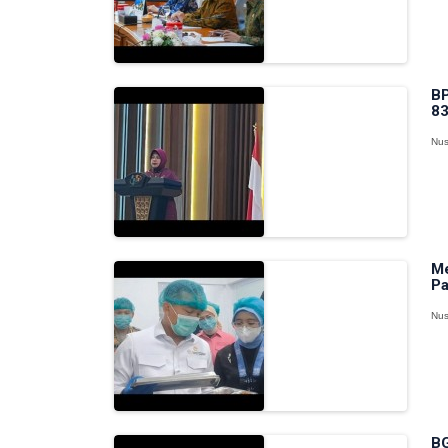
BP
83
Nus
Me
Pa
Nus
BG