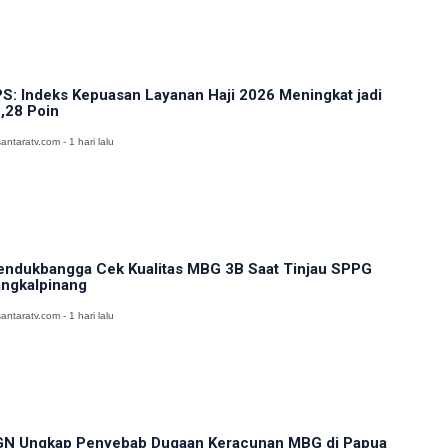
S: Indeks Kepuasan Layanan Haji 2026 Meningkat jadi
,28 Poin
antaratv.com - 1 hari lalu
ndukbangga Cek Kualitas MBG 3B Saat Tinjau SPPG
ngkalpinang
antaratv.com - 1 hari lalu
N Ungkap Penyebab Dugaan Keracunan MBG di Papua