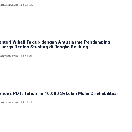
antaratv.com - 1 hari lalu
nteri Wihaji Takjub dengan Antusiasme Pendamping
luarga Rentan Stunting di Bangka Belitung
antaratv.com - 1 hari lalu
ndes PDT: Tahun Ini 10.000 Sekolah Mulai Direhabilitasi
antaratv.com - 1 hari lalu