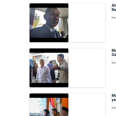
AH
Ka
Nus
Me
Ga
Nus
Me
ya
Nus