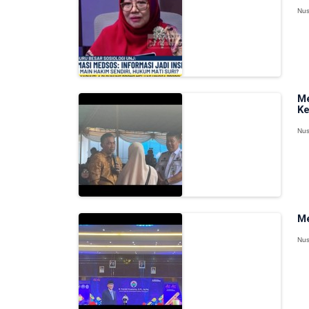
Nus
Me
Ke
Nus
Me
Nus