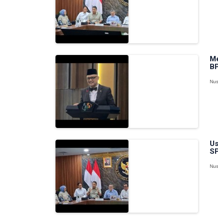
Me
BP
Nus
Us
SP
Nus