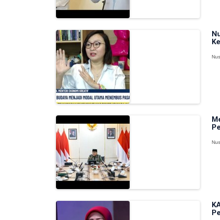
Nu
Ke
Nus
Me
Pe
Nus
KA
Pe