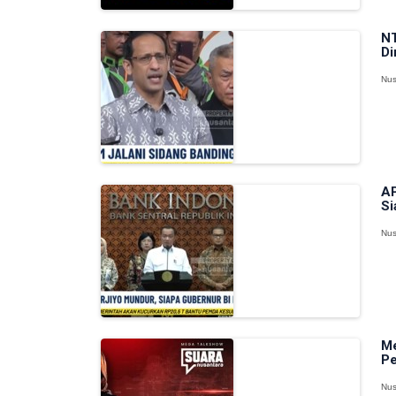
NT
Di
Nus
AP
Si
Nus
Me
P
Nus