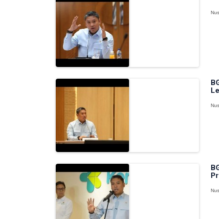
Nus
BG
Le
Nus
BG
Pr
Nus