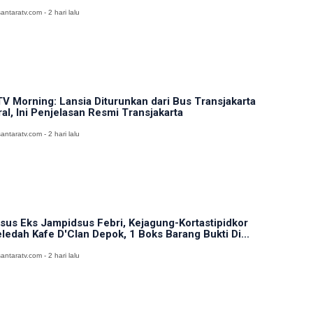
antaratv.com - 2 hari lalu
V Morning: Lansia Diturunkan dari Bus Transjakarta
ral, Ini Penjelasan Resmi Transjakarta
antaratv.com - 2 hari lalu
sus Eks Jampidsus Febri, Kejagung-Kortastipidkor
ledah Kafe D'Clan Depok, 1 Boks Barang Bukti Di...
antaratv.com - 2 hari lalu