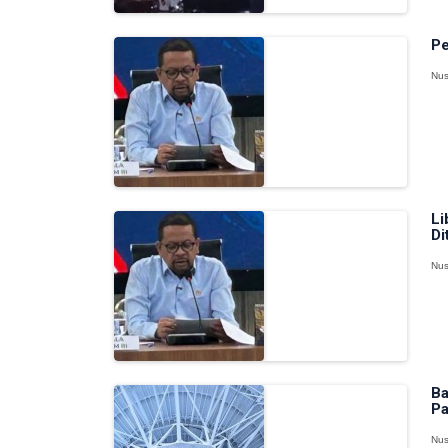
Pe
Nus
Li
Di
Nus
Ba
Pa
Nus