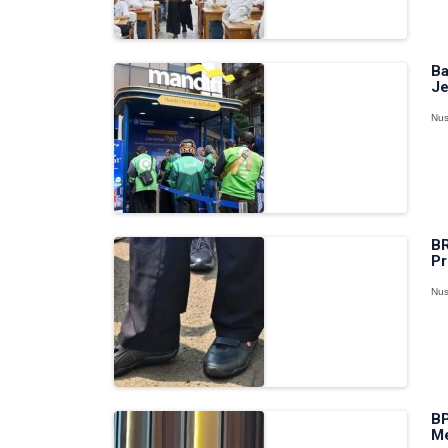
Ba
Je
Nus
BR
Pr
Nus
BP
Me