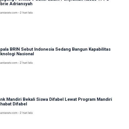
brie Adriansyah
antaratv.com - 2 hari lalu
pala BRIN Sebut Indonesia Sedang Bangun Kapabilitas
knologi Nasional
antaratv.com - 2 hari lalu
nk Mandiri Bekali Siswa Difabel Lewat Program Mandiri
habat Difabel
antaratv.com - 2 hari lalu