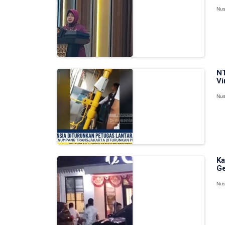
Nus
NT
Vi
Nus
Ka
Ge
Nus