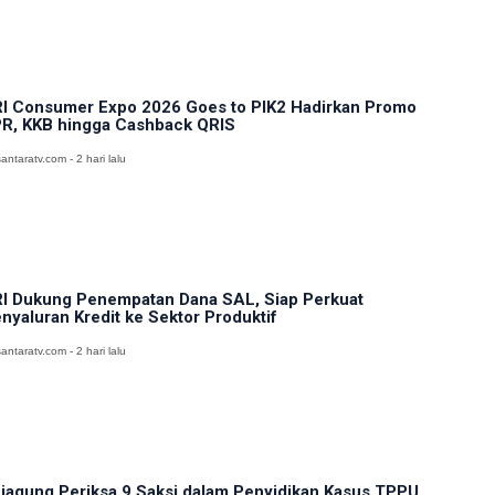
I Consumer Expo 2026 Goes to PIK2 Hadirkan Promo
R, KKB hingga Cashback QRIS
antaratv.com - 2 hari lalu
I Dukung Penempatan Dana SAL, Siap Perkuat
nyaluran Kredit ke Sektor Produktif
antaratv.com - 2 hari lalu
jagung Periksa 9 Saksi dalam Penyidikan Kasus TPPU