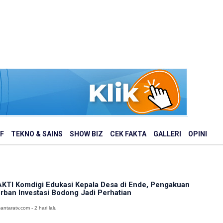
F
TEKNO & SAINS
SHOW BIZ
CEK FAKTA
GALLERI
OPINI
KTI Komdigi Edukasi Kepala Desa di Ende, Pengakuan
rban Investasi Bodong Jadi Perhatian
antaratv.com - 2 hari lalu