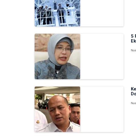
5 
Ek
Nus
Ke
Do
Nus