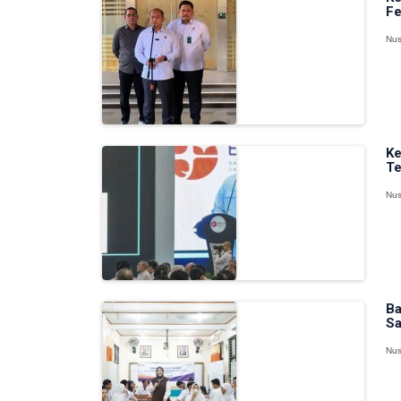
Fe
Nus
Ke
Te
Nus
Ba
Sa
Nus