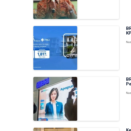
BR
KP
Nus
BR
Pe
Nus
Ke