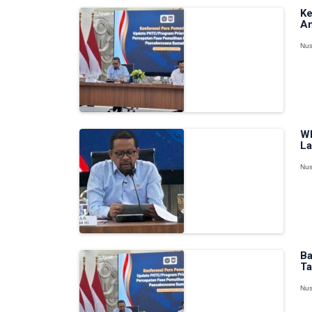
Ke
An
Nus
WF
La
Nus
Ba
Ta
Nus