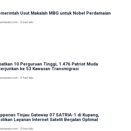
merintah Usut Makalah MBG untuk Nobel Perdamaian
antaratv.com - 3 hari lalu
batkan 10 Perguruan Tinggi, 1.476 Patriot Muda
terjunkan ke 53 Kawasan Transmigrasi
antaratv.com - 3 hari lalu
ppenas Tinjau Gateway 07 SATRIA-1 di Kupang,
stikan Layanan Internet Satelit Berjalan Optimal
antaratv.com - 3 hari lalu