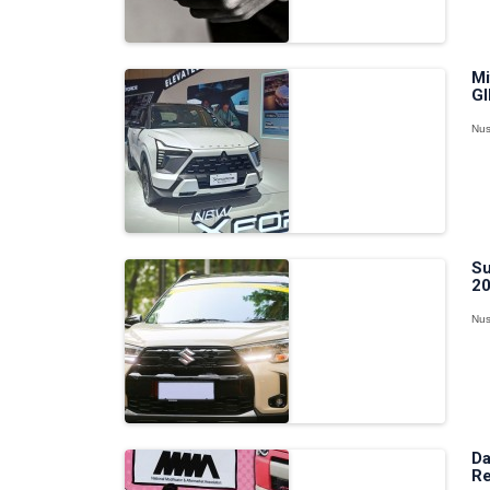
Mi
GI
Nus
Su
20
Nus
Da
Re