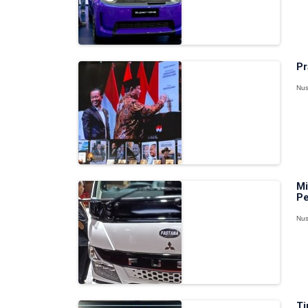
Pr
Nus
Mi
Pe
Nus
Ti