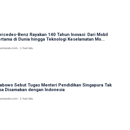
rcedes-Benz Rayakan 140 Tahun Inovasi: Dari Mobil
rtama di Dunia hingga Teknologi Keselamatan Mo...
antaratv.com - 1 hari lalu
abowo Sebut Tugas Menteri Pendidikan Singapura Tak
sa Disamakan dengan Indonesia
antaratv.com - 1 hari lalu