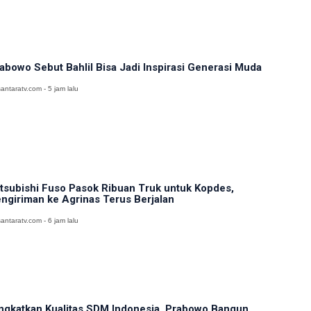
abowo Sebut Bahlil Bisa Jadi Inspirasi Generasi Muda
antaratv.com - 5 jam lalu
tsubishi Fuso Pasok Ribuan Truk untuk Kopdes,
ngiriman ke Agrinas Terus Berjalan
antaratv.com - 6 jam lalu
ngkatkan Kualitas SDM Indonesia, Prabowo Bangun