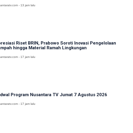
antaratv.com - 13 jam lalu
resiasi Riset BRIN, Prabowo Soroti Inovasi Pengelolaan
mpah hingga Material Ramah Lingkungan
antaratv.com - 17 jam lalu
dwal Program Nusantara TV Jumat 7 Agustus 2026
antaratv.com - 17 jam lalu