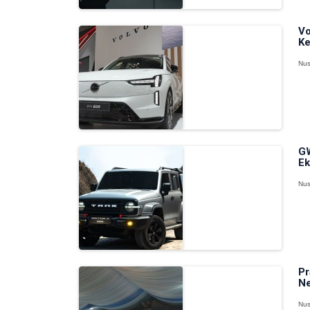
Vo
Ke
Nus
GW
Ek
Nus
Pr
Ne
Nus