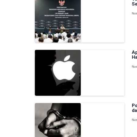
Se
Nus
Ap
Ha
Nus
Po
da
Nus