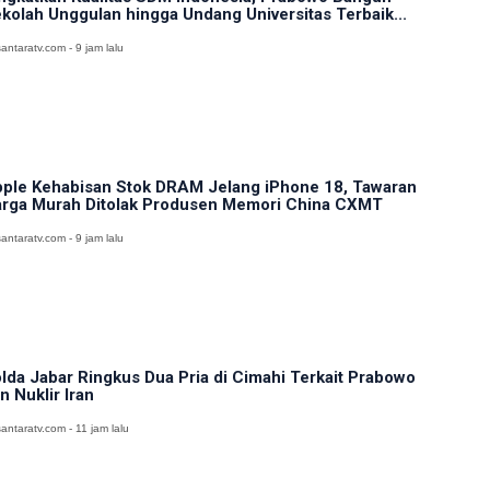
kolah Unggulan hingga Undang Universitas Terbaik...
antaratv.com - 9 jam lalu
ple Kehabisan Stok DRAM Jelang iPhone 18, Tawaran
rga Murah Ditolak Produsen Memori China CXMT
antaratv.com - 9 jam lalu
lda Jabar Ringkus Dua Pria di Cimahi Terkait Prabowo
n Nuklir Iran
antaratv.com - 11 jam lalu