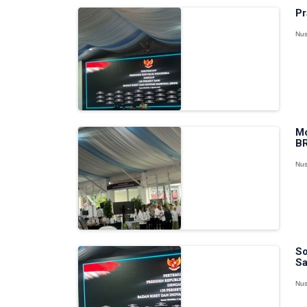
Pr
Nus
Mo
BR
Nus
So
Sa
Nus