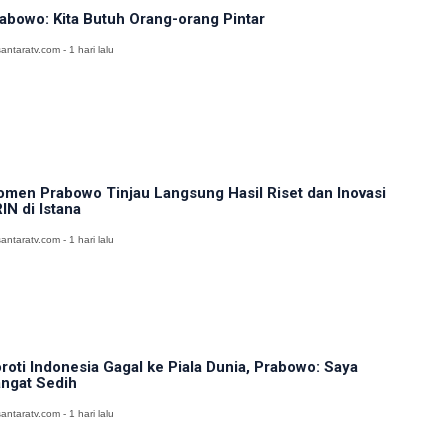
abowo: Kita Butuh Orang-orang Pintar
antaratv.com - 1 hari lalu
men Prabowo Tinjau Langsung Hasil Riset dan Inovasi
IN di Istana
antaratv.com - 1 hari lalu
roti Indonesia Gagal ke Piala Dunia, Prabowo: Saya
ngat Sedih
antaratv.com - 1 hari lalu