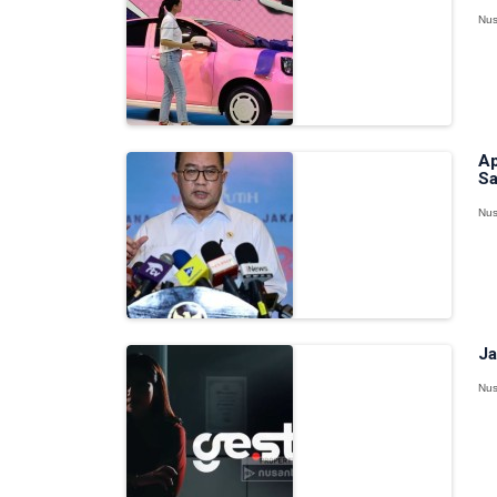
Nus
Ap
Sa
Nus
Ja
Nus