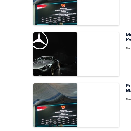
Me
Pe
Nus
Pr
Bi
Nus