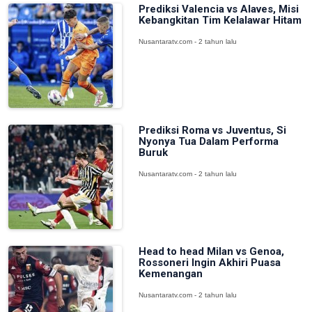
Prediksi Valencia vs Alaves, Misi
Kebangkitan Tim Kelalawar Hitam
Nusantaratv.com - 2 tahun lalu
Prediksi Roma vs Juventus, Si
Nyonya Tua Dalam Performa
Buruk
Nusantaratv.com - 2 tahun lalu
Head to head Milan vs Genoa,
Rossoneri Ingin Akhiri Puasa
Kemenangan
Nusantaratv.com - 2 tahun lalu