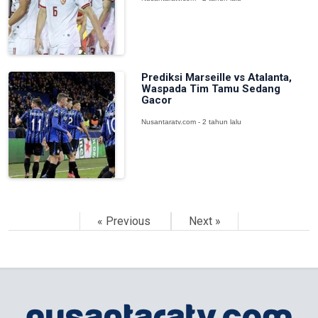
Prediksi Marseille vs Atalanta,
Waspada Tim Tamu Sedang
Gacor
Nusantaratv.com - 2 tahun lalu
« Previous
Next »