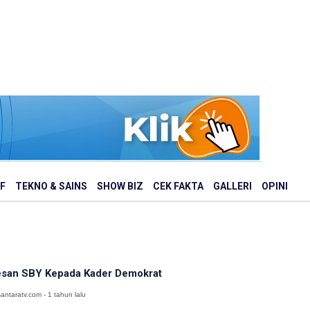
F
TEKNO & SAINS
SHOW BIZ
CEK FAKTA
GALLERI
OPINI
san SBY Kepada Kader Demokrat
antaratv.com - 1 tahun lalu