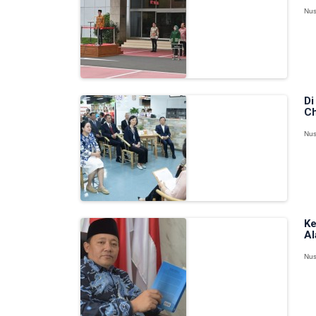
Nus
Di
Ch
Nus
Ke
Al
Nus