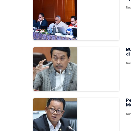
Nus
BU
di
Nus
Pe
Me
Nus