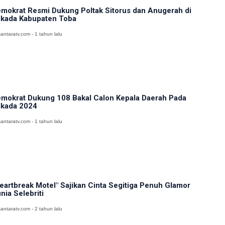
mokrat Resmi Dukung Poltak Sitorus dan Anugerah di
lkada Kabupaten Toba
antaratv.com - 1 tahun lalu
mokrat Dukung 108 Bakal Calon Kepala Daerah Pada
lkada 2024
antaratv.com - 1 tahun lalu
eartbreak Motel" Sajikan Cinta Segitiga Penuh Glamor
nia Selebriti
antaratv.com - 2 tahun lalu