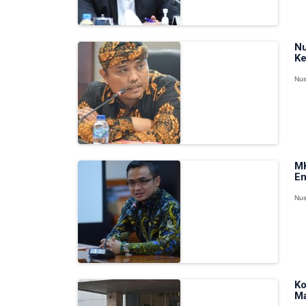
Nu
Ke
Nus
MK
En
Nus
Ko
Ma