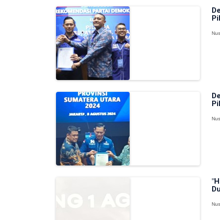
De
Pi
Nus
De
Pi
Nus
"H
Du
Nus