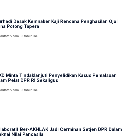
rhadi Desak Kemnaker Kaji Rencana Penghasilan Ojol
na Potong Tapera
antaratv.com - 2 tahun lalu
D Minta Tindaklanjuti Penyelidikan Kasus Pemalsuan
am Pelat DPR RI Sekaligus
antaratv.com - 2 tahun lalu
laboratif Ber-AKHLAK Jadi Cerminan Setjen DPR Dalam
knai Nilai Pancasila