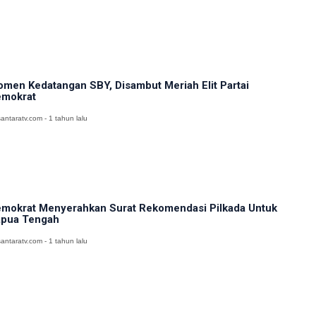
men Kedatangan SBY, Disambut Meriah Elit Partai
mokrat
antaratv.com - 1 tahun lalu
mokrat Menyerahkan Surat Rekomendasi Pilkada Untuk
pua Tengah
antaratv.com - 1 tahun lalu