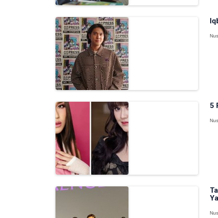
Iq
Nus
5 
Nus
Ta
Ya
Nus