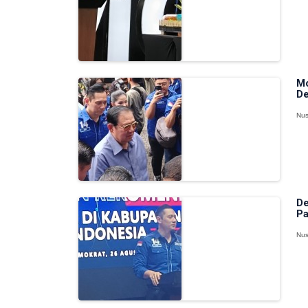
Mo
De
Nus
De
Pa
Nus