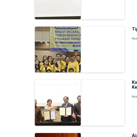
Ti
Nus
Ko
Ke
Nus
Aj