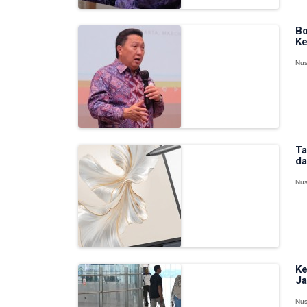
Bo
Ke
Nus
Ta
da
Nus
Ke
Ja
Nus