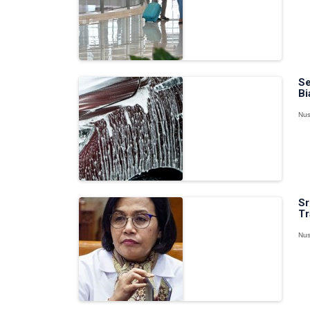
Se
Bi
Nus
Sr
Tr
Nus