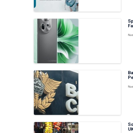
Sp
Fa
Nus
Ba
Pe
Nus
So
UK