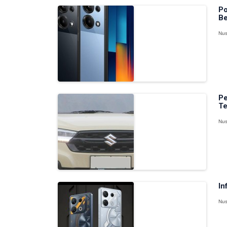
Po
Be
Nus
Pe
Te
Nus
In
Nus