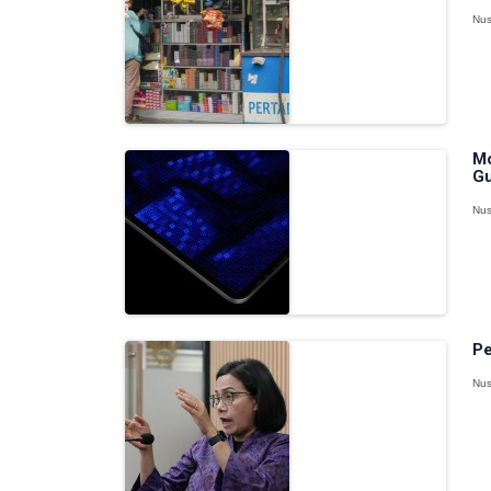
Nus
Mo
Gu
Nus
Pe
Nus