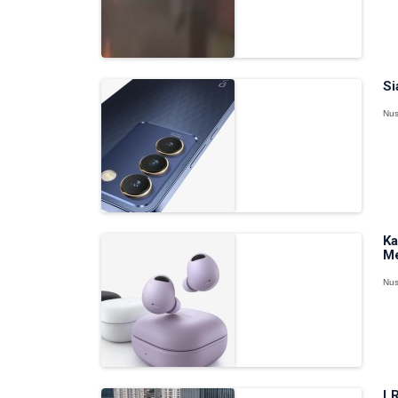
Si
Nus
Ka
Me
Nus
LR