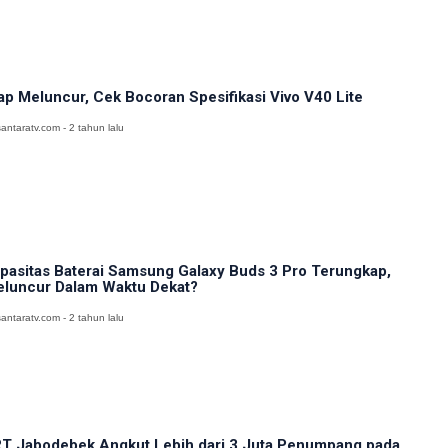
ap Meluncur, Cek Bocoran Spesifikasi Vivo V40 Lite
antaratv.com - 2 tahun lalu
pasitas Baterai Samsung Galaxy Buds 3 Pro Terungkap,
luncur Dalam Waktu Dekat?
antaratv.com - 2 tahun lalu
T Jabodebek Angkut Lebih dari 3 Juta Penumpang pada