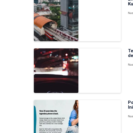
Ku
Nus
Te
de
Nus
Po
In
Nus