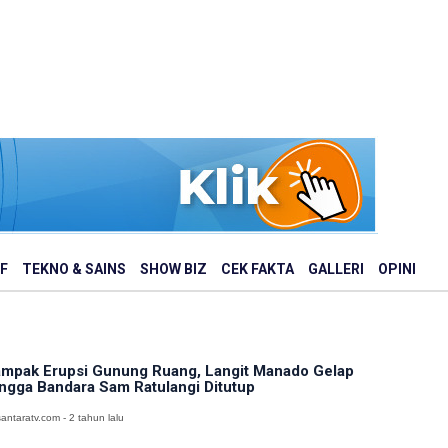
F
TEKNO & SAINS
SHOW BIZ
CEK FAKTA
GALLERI
OPINI
mpak Erupsi Gunung Ruang, Langit Manado Gelap
ngga Bandara Sam Ratulangi Ditutup
antaratv.com - 2 tahun lalu