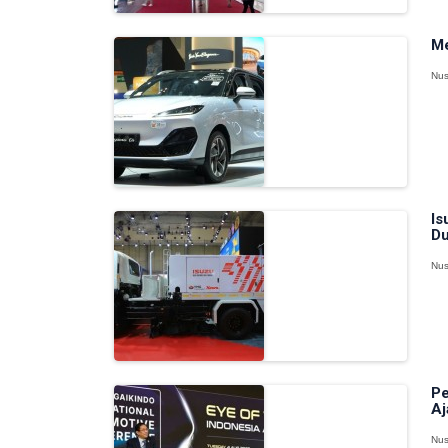
Me
Nus
Is
Du
Nus
Pe
Aj
Nus