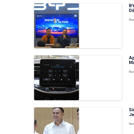
BY
Di
Nus
Ap
Ma
Nus
Si
Je
Nus