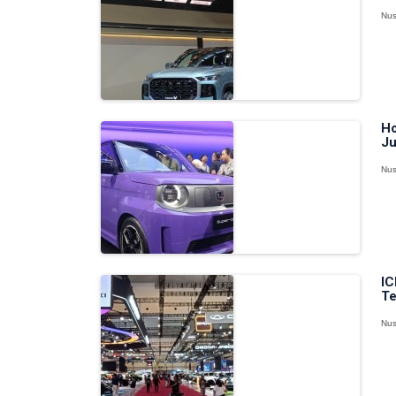
Nus
Ho
Ju
Nus
IC
Te
Nus