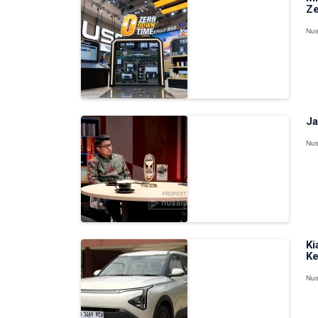
Ze
Nus
Ja
Nus
Ki
Ke
Nus