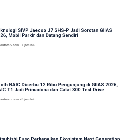
knologi SIVP Jaecoo J7 SHS-P Jadi Sorotan GIIAS
26, Mobil Parkir dan Datang Sendiri
antaratv.com - 7 jam lalu
oth BAIC Diserbu 12 Ribu Pengunjung di GIIAS 2026,
IC T1 Jadi Primadona dan Catat 300 Test Drive
antaratv.com - 8 jam lalu
tsubishi Fuso Perkenalkan Ekosistem Next Generation