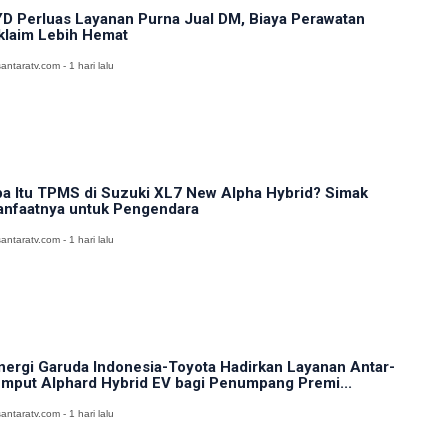
D Perluas Layanan Purna Jual DM, Biaya Perawatan
klaim Lebih Hemat
antaratv.com - 1 hari lalu
a Itu TPMS di Suzuki XL7 New Alpha Hybrid? Simak
nfaatnya untuk Pengendara
antaratv.com - 1 hari lalu
nergi Garuda Indonesia-Toyota Hadirkan Layanan Antar-
mput Alphard Hybrid EV bagi Penumpang Premi...
antaratv.com - 1 hari lalu