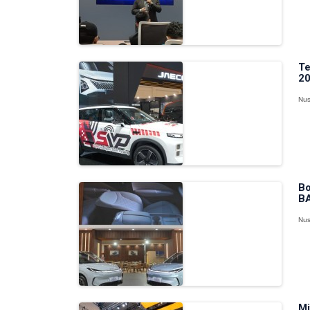
Te
20
Nus
Bo
BA
Nus
Mi