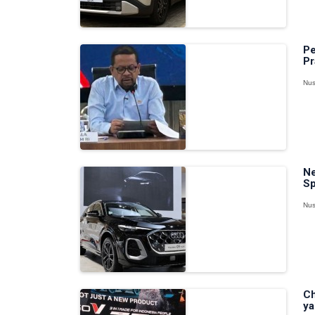
Pe
Pr
Nus
Ne
Sp
Nus
Ch
ya