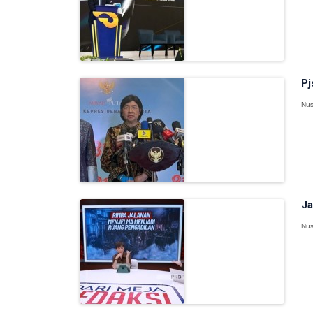
Pj
Nus
Ja
Nus