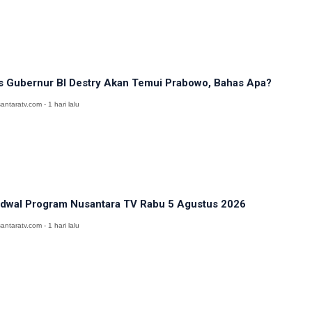
s Gubernur BI Destry Akan Temui Prabowo, Bahas Apa?
antaratv.com - 1 hari lalu
dwal Program Nusantara TV Rabu 5 Agustus 2026
antaratv.com - 1 hari lalu