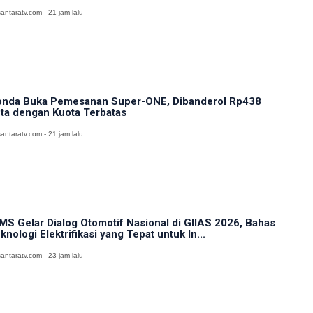
antaratv.com - 21 jam lalu
nda Buka Pemesanan Super-ONE, Dibanderol Rp438
ta dengan Kuota Terbatas
antaratv.com - 21 jam lalu
MS Gelar Dialog Otomotif Nasional di GIIAS 2026, Bahas
knologi Elektrifikasi yang Tepat untuk In...
antaratv.com - 23 jam lalu