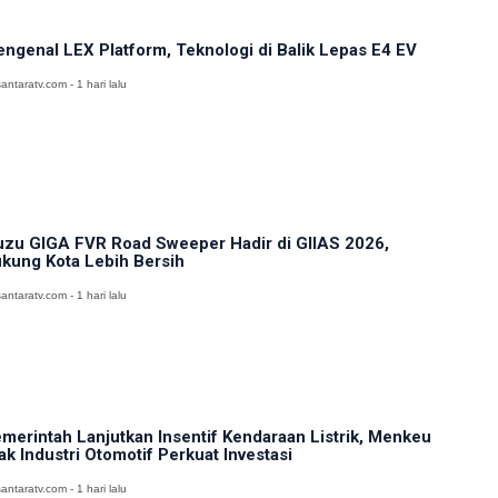
ngenal LEX Platform, Teknologi di Balik Lepas E4 EV
antaratv.com - 1 hari lalu
uzu GIGA FVR Road Sweeper Hadir di GIIAS 2026,
kung Kota Lebih Bersih
antaratv.com - 1 hari lalu
merintah Lanjutkan Insentif Kendaraan Listrik, Menkeu
ak Industri Otomotif Perkuat Investasi
antaratv.com - 1 hari lalu