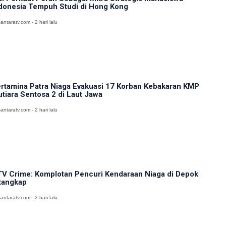
donesia Tempuh Studi di Hong Kong
antaratv.com - 2 hari lalu
rtamina Patra Niaga Evakuasi 17 Korban Kebakaran KMP
tiara Sentosa 2 di Laut Jawa
antaratv.com - 2 hari lalu
V Crime: Komplotan Pencuri Kendaraan Niaga di Depok
tangkap
antaratv.com - 2 hari lalu