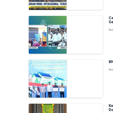
Ce
Se
Nus
BN
Nus
Ke
D