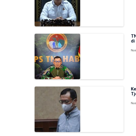
TN
di
Nus
Ke
Tj
Nus