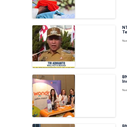
NT
Te
Nus
BN
In
Nus
BN