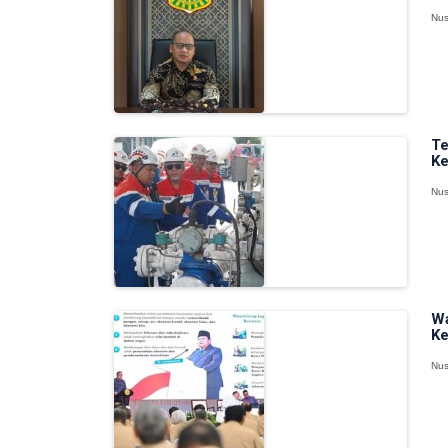
Nus
Te
Ke
Nus
Wa
Ke
Nus