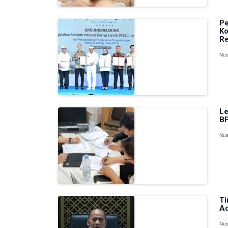
Pe
Ko
Re
Nus
Le
BP
Nus
Ti
Ad
Nus