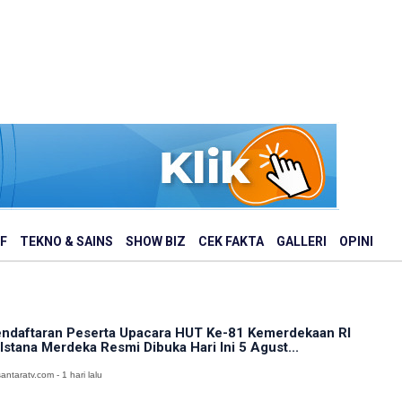
F
TEKNO & SAINS
SHOW BIZ
CEK FAKTA
GALLERI
OPINI
ndaftaran Peserta Upacara HUT Ke-81 Kemerdekaan RI
 Istana Merdeka Resmi Dibuka Hari Ini 5 Agust...
antaratv.com - 1 hari lalu