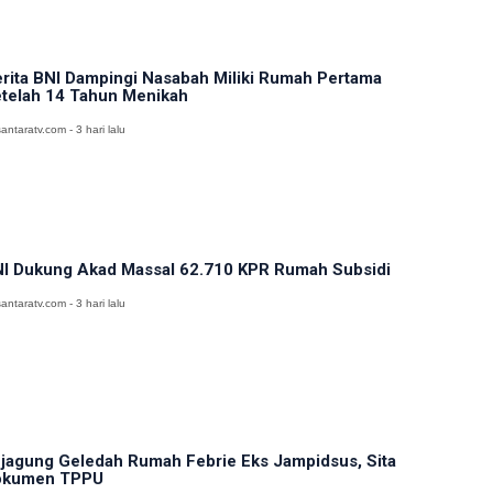
rita BNI Dampingi Nasabah Miliki Rumah Pertama
telah 14 Tahun Menikah
antaratv.com - 3 hari lalu
I Dukung Akad Massal 62.710 KPR Rumah Subsidi
antaratv.com - 3 hari lalu
jagung Geledah Rumah Febrie Eks Jampidsus, Sita
okumen TPPU