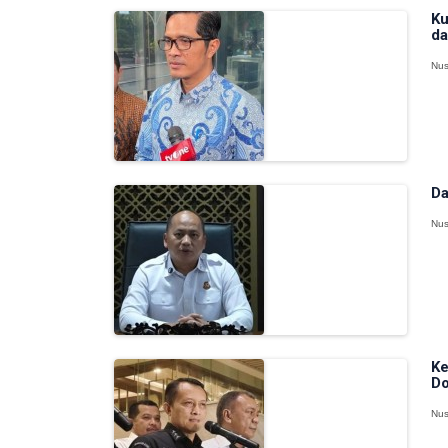
Ku
da
Nus
Da
Nus
Ke
Do
Nus