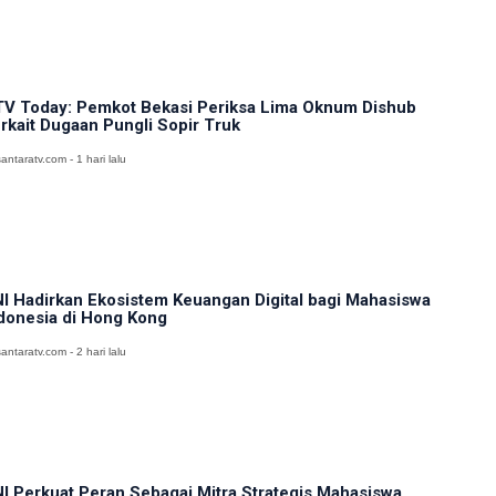
V Today: Pemkot Bekasi Periksa Lima Oknum Dishub
rkait Dugaan Pungli Sopir Truk
antaratv.com - 1 hari lalu
I Hadirkan Ekosistem Keuangan Digital bagi Mahasiswa
donesia di Hong Kong
antaratv.com - 2 hari lalu
I Perkuat Peran Sebagai Mitra Strategis Mahasiswa