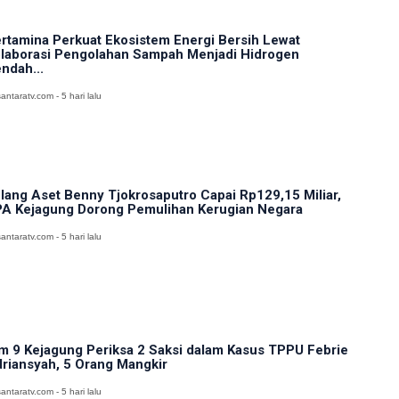
rtamina Perkuat Ekosistem Energi Bersih Lewat
laborasi Pengolahan Sampah Menjadi Hidrogen
ndah...
antaratv.com - 5 hari lalu
lang Aset Benny Tjokrosaputro Capai Rp129,15 Miliar,
A Kejagung Dorong Pemulihan Kerugian Negara
antaratv.com - 5 hari lalu
m 9 Kejagung Periksa 2 Saksi dalam Kasus TPPU Febrie
riansyah, 5 Orang Mangkir
antaratv.com - 5 hari lalu