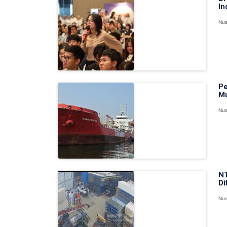
In
Nus
Pe
Mu
Nus
NT
Di
Nus