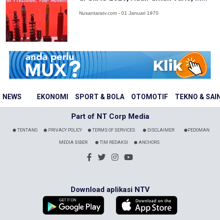
Nusantaratv.com - 01 Januari 1970
NEWS
EKONOMI
SPORT & BOLA
OTOMOTIF
TEKNO & SAI
Part of NT Corp Media
TENTANG
PRIVACY POLICY
TERMS OF SERVICES
DISCLAIMER
PEDOMAN
MEDIA SIBER
TIM REDAKSI
ANCHORS
Download aplikasi NTV