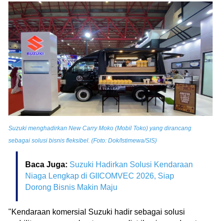
Suzuki menghadirkan New Carry Moko (Mobil Toko) yang dirancang
sebagai solusi bisnis fleksibel. (Foto: Dok/Istimewa/SIS)
Baca Juga:
Suzuki Hadirkan Solusi Kendaraan
Niaga Lengkap di GIICOMVEC 2026, Siap
Dorong Bisnis Makin Maju
"Kendaraan komersial Suzuki hadir sebagai solusi