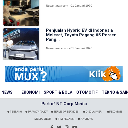
Nusantaratv.com - 01 Januari 1970
Penjualan Hybrid EV di Indonesia
Melesat, Toyota Pegang 65 Persen
Pang...
Nusantaratv.com - 01 Januari 1970
NEWS
EKONOMI
SPORT & BOLA
OTOMOTIF
TEKNO & SAI
Part of NT Corp Media
TENTANG
PRIVACY POLICY
TERMS OF SERVICES
DISCLAIMER
PEDOMAN
MEDIA SIBER
TIM REDAKSI
ANCHORS