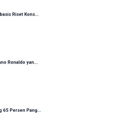
asis Riset Kons...
ano Ronaldo yan...
g 65 Persen Pang...