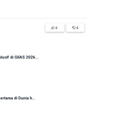
0
0
sif di GIIAS 2026...
rtama di Dunia h...