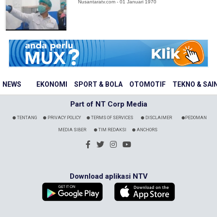
Nusantaratv.com - 01 Januari 1970
NEWS
EKONOMI
SPORT & BOLA
OTOMOTIF
TEKNO & SAI
Part of NT Corp Media
TENTANG
PRIVACY POLICY
TERMS OF SERVICES
DISCLAIMER
PEDOMAN
MEDIA SIBER
TIM REDAKSI
ANCHORS
Download aplikasi NTV