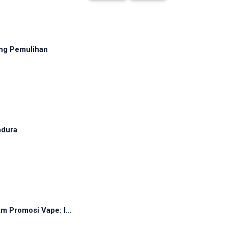
ng Pemulihan
adura
 Promosi Vape: I...