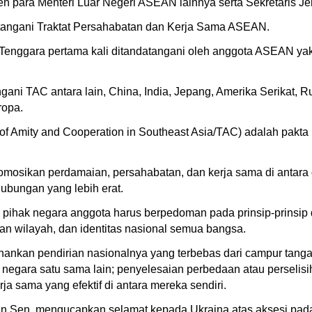
eh para Menteri Luar Negeri ASEAN lainnya serta Sekretaris 
tangani Traktat Persahabatan dan Kerja Sama ASEAN.
 Tenggara pertama kali ditandatangani oleh anggota ASEAN yak
ni TAC antara lain, China, India, Jepang, Amerika Serikat, Ru
ropa.
of Amity and Cooperation in Southeast Asia/TAC) adalah pakta
promosikan perdamaian, persahabatan, dan kerja sama di antar
hubungan yang lebih erat.
pihak negara anggota harus berpedoman pada prinsip-prinsip d
n wilayah, dan identitas nasional semua bangsa.
ankan pendirian nasionalnya yang terbebas dari campur tangan
 negara satu sama lain; penyelesaian perbedaan atau perselis
 sama yang efektif di antara mereka sendiri.
 Sen mengucapkan selamat kepada Ukraina atas aksesi pada 